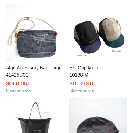
Algir Accessory Bag Large
Sol Cap Multi
41425U01
10188-M
SOLD OUT
SOLD OUT
Klattermusen
Klattermusen