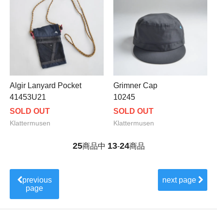
Algir Lanyard Pocket
Grimner Cap
41453U21
10245
SOLD OUT
SOLD OUT
Klattermusen
Klattermusen
25
13
24
商品中
-
商品
previous
next page
page