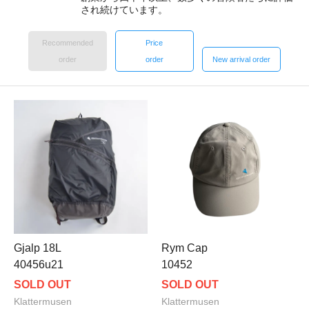
され続けています。
Recommended
Price
order
order
New arrival order
Gjalp 18L
Rym Cap
40456u21
10452
SOLD OUT
SOLD OUT
Klattermusen
Klattermusen