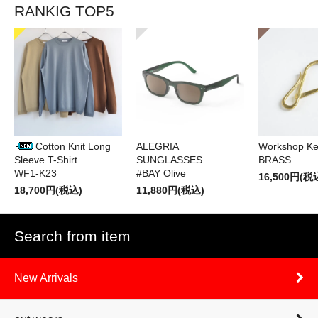
RANKIG TOP5
Cotton Knit Long
ALEGRIA
Workshop Ke
Sleeve T-Shirt
SUNGLASSES
BRASS
WF1-K23
#BAY Olive
16,500円(税
18,700円(税込)
11,880円(税込)
Search from item
New Arrivals