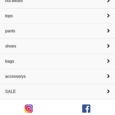
out wears
tops
pants
shoes
bags
accessorys
SALE