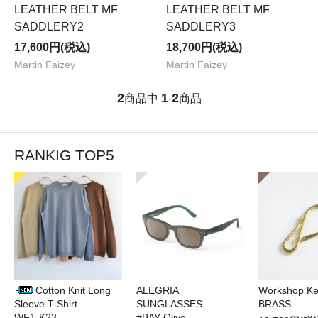
LEATHER BELT MF
LEATHER BELT MF
SADDLERY2
SADDLERY3
17,600円(税込)
18,700円(税込)
Martin Faizey
Martin Faizey
2
1
2
商品中
-
商品
RANKIG TOP5
Cotton Knit Long
ALEGRIA
Workshop Ke
Sleeve T-Shirt
SUNGLASSES
BRASS
WF1-K23
#BAY Olive