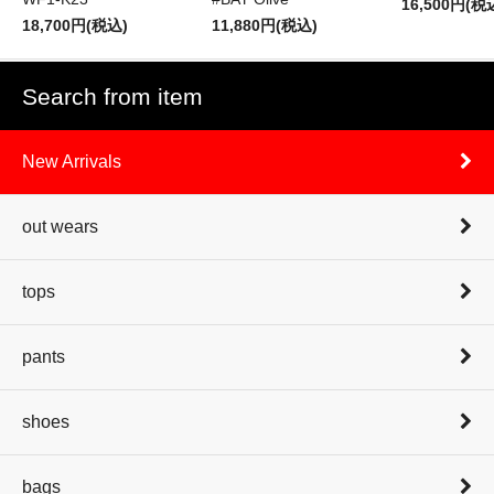
16,500円(税
18,700円(税込)
11,880円(税込)
Search from item
New Arrivals
out wears
tops
pants
shoes
bags