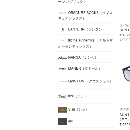
ージ パブリック）
OBSCURE SOCKS（オブス
キュアソックス）
IZIPIZI
LANTERN（ランタン）
SUN 
#D-Bla
7,92
tilt the authentics （チルトザ
オーセンティックス）
NANGA（ナンガ）
MANER（マネール）
QWSTION （クエスション）
tesi（テシ）
Sisii（シシ）
IZIPIZI
SUN 
#E-Tor
etc
7,92