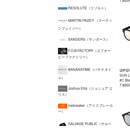
7,92
RESOLUTE（リゾルト）
MARTIN FAIZEY （マーティ
ンフェイジー）
SANDERS（サンダース）
F.O.B FACTORY（エフオー
ビーファクトリー）
BANANATIME（バナナタイ
IZIPIZI
SUN 
ム）
#C Bla
7,92
Joshua Ellis（ジョシュア エ
リス）
icebreaker（アイスブレーカ
ー）
SALVAGE PUBLIC（サルベ