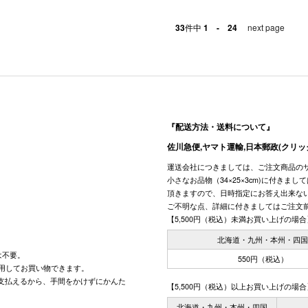
33
件中
1 - 24
next page
『配送方法・送料について』
佐川急便,ヤマト運輸,日本郵政(クリッ
運送会社につきましては、ご注文商品の
小さなお品物（34×25×3cm)に付きま
頂きますので、日時指定にお答え出来な
ご不明な点、詳細に付きましてはご注文
【5,500円（税込）未満お買い上げの場合
北海道・九州・本州・四
は不要。
550円（税込）
用してお買い物できます。
で支払えるから、手間をかけずにかんた
【5,500円（税込）以上お買い上げの場合
北海道・九州・本州・四国