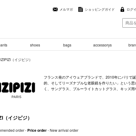
メルマガ
ショッピングガイド
ログ
ants
shoes
bags
accessorys
brand
>
IZIPIZI（イジピジ）
フランス発のアイウェアブランドで、2010年にパリで
的、そしてリーズナブルな老眼鏡を作りたい」という思
く、サングラス、ブルーライトカットグラス、キッズ用
PIZI（イジピジ）
mended order
-
Price order
-
New arrival order