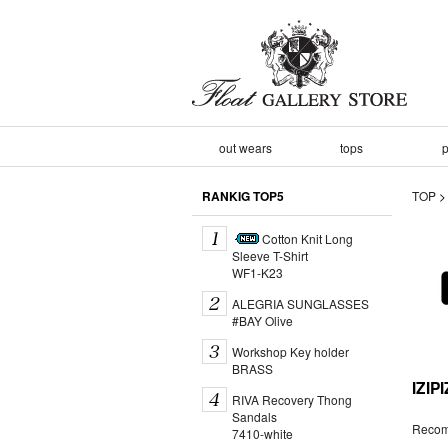
out wears
tops
p
RANKIG TOP5
TOP
Cotton Knit Long
Sleeve T-Shirt
WF1-K23
ALEGRIA SUNGLASSES
#BAY Olive
Workshop Key holder
BRASS
IZI
RIVA Recovery Thong
Sandals
Recom
7410-white