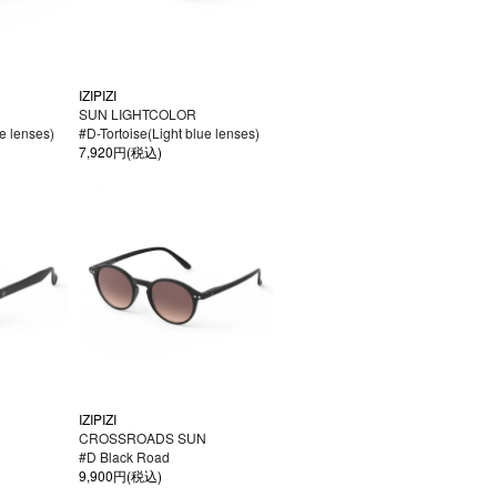
IZIPIZI
SUN LIGHTCOLOR
ue lenses)
#D-Tortoise(Light blue lenses)
7,920円(税込)
IZIPIZI
N
CROSSROADS SUN
#D Black Road
9,900円(税込)