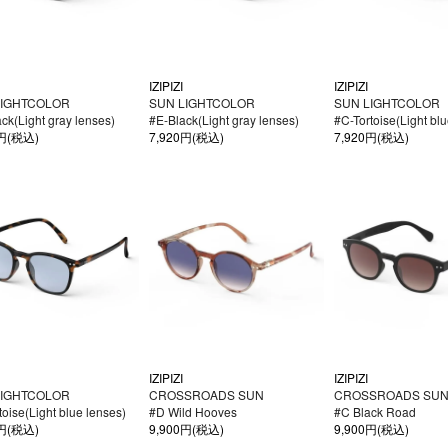
IZIPIZI
IZIPIZI
LIGHTCOLOR
SUN LIGHTCOLOR
SUN LIGHTCOLOR
ck(Light gray lenses)
#E-Black(Light gray lenses)
#C-Tortoise(Light bl
0円(税込)
7,920円(税込)
7,920円(税込)
IZIPIZI
IZIPIZI
LIGHTCOLOR
CROSSROADS SUN
CROSSROADS SU
toise(Light blue lenses)
#D Wild Hooves
#C Black Road
0円(税込)
9,900円(税込)
9,900円(税込)