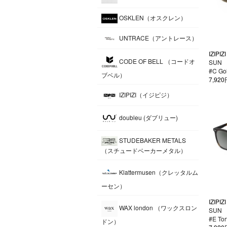
OSKLEN（オスクレン）
UNTRACE（アントレース）
IZIPIZI
CODE OF BELL （コードオ
SUN
#C Go
ブベル）
7,92
IZIPIZI（イジピジ）
doubleu (ダブリュー)
STUDEBAKER METALS
（スチュードベーカーメタル）
Klattermusen（クレッタルム
ーセン）
IZIPIZI
WAX london （ワックスロン
SUN
#E Tor
ドン）