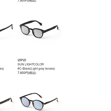
7,920円(税込)
IZIPIZI
SUN LIGHTCOLOR
es)
#C-Black(Light gray lenses)
7,920円(税込)