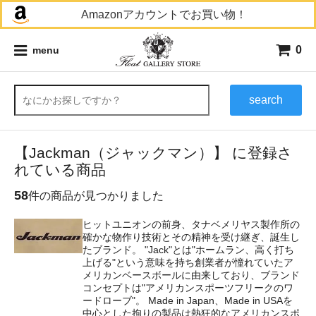
Amazonアカウントでお買い物！
0
menu
search
【Jackman（ジャックマン）】 に登録さ
れている商品
58
件の商品が見つかりました
ヒットユニオンの前身、タナベメリヤス製作所の
確かな物作り技術とその精神を受け継ぎ、誕生し
たブランド。 "Jack"とは"ホームラン、高く打ち
上げる"という意味を持ち創業者が憧れていたア
メリカンベースボールに由来しており、ブランド
コンセプトは"アメリカンスポーツフリークのワ
ードローブ"。 Made in Japan、Made in USAを
中心とした拘りの製品は熱狂的なアメリカンスポ