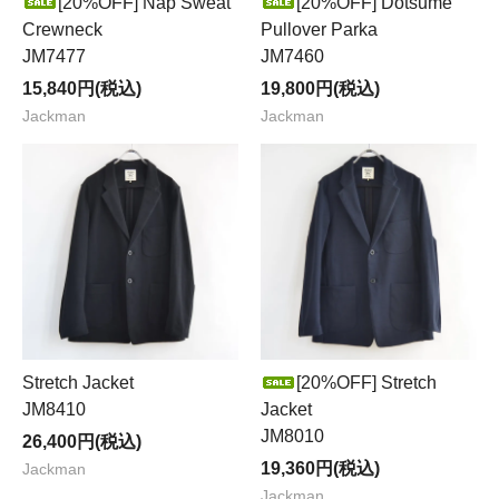
[20%OFF] Nap Sweat
[20%OFF] Dotsume
Crewneck
Pullover Parka
JM7477
JM7460
15,840円(税込)
19,800円(税込)
Jackman
Jackman
Stretch Jacket
[20%OFF] Stretch
JM8410
Jacket
JM8010
26,400円(税込)
19,360円(税込)
Jackman
Jackman