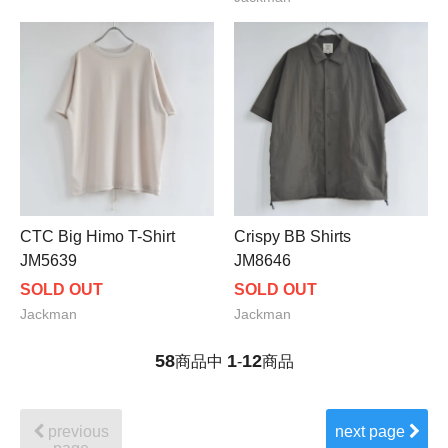
CTC Big Himo T-Shirt
Crispy BB Shirts
JM5639
JM8646
SOLD OUT
SOLD OUT
Jackman
Jackman
58
1
12
商品中
-
商品
previous
next page