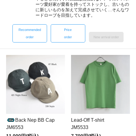
ーツ愛好家が愛着を持ってストックし、古いもの
に新しいものを加えて完成させていく…そんなワ
ードローブを目指しています。
Recommended
Price
order
order
New arrival order
Back Nep BB Cap
Lead-Off T-shirt
JM6553
JM5533