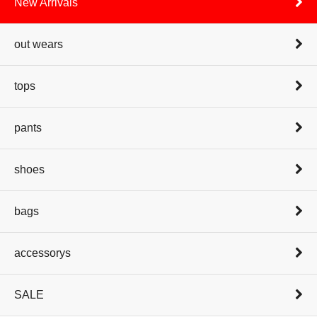
New Arrivals
out wears
tops
pants
shoes
bags
accessorys
SALE