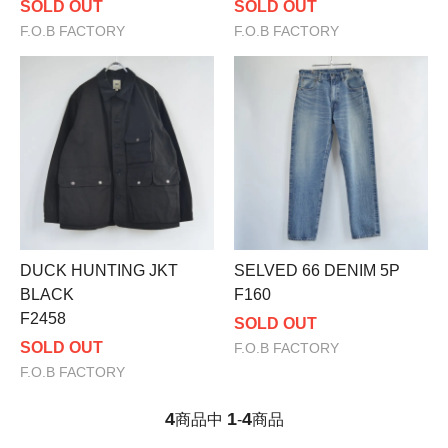
SOLD OUT
SOLD OUT
F.O.B FACTORY
F.O.B FACTORY
DUCK HUNTING JKT
SELVED 66 DENIM 5P
BLACK
F160
F2458
SOLD OUT
SOLD OUT
F.O.B FACTORY
F.O.B FACTORY
4
1
4
商品中
-
商品