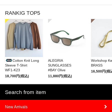
RANKIG TOP5
Cotton Knit Long
ALEGRIA
Workshop Ke
Sleeve T-Shirt
SUNGLASSES
BRASS
WF1-K23
#BAY Olive
16,500円(税
18,700円(税込)
11,880円(税込)
Search from item
New Arrivals