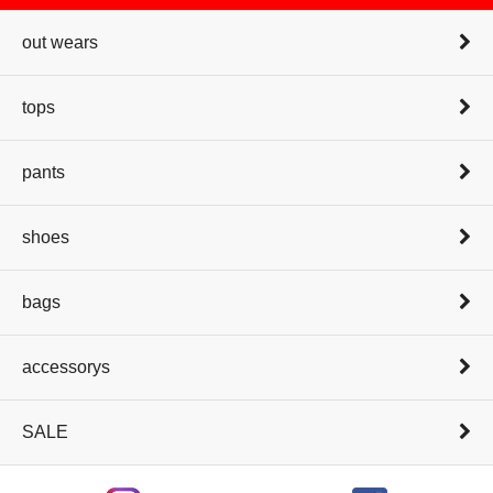
out wears
tops
pants
shoes
bags
accessorys
SALE