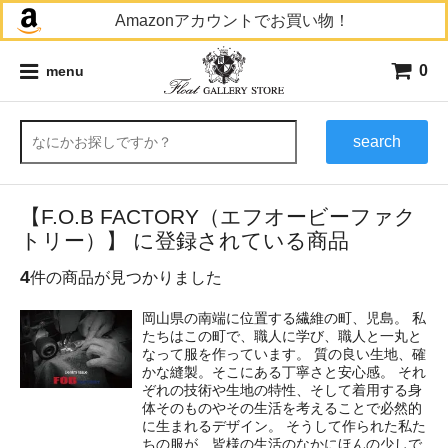
Amazonアカウントでお買い物！
0
menu
search
【F.O.B FACTORY（エフオービーファク
トリー）】 に登録されている商品
4
件の商品が見つかりました
岡山県の南端に位置する繊維の町、児島。 私
たちはこの町で、職人に学び、職人と一丸と
なって服を作っています。 質の良い生地、確
かな縫製。そこにある丁寧さと安心感。 それ
ぞれの技術や生地の特性、そして着用する身
体そのものやその生活を考えることで必然的
に生まれるデザイン。 そうして作られた私た
ちの服が、皆様の生活のなかにほんの少しで