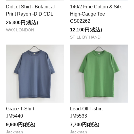
Didcot Shirt - Botanical
140/2 Fine Cotton & Silk
Print Rayon -DID CDL
High-Gauge Tee
CS02262
25,300円(税込)
12,100円(税込)
WAX LONDON
STILL BY HAND
Grace T-Shirt
Lead-Off T-shirt
JM5440
JM5533
9,900円(税込)
7,700円(税込)
Jackman
Jackman