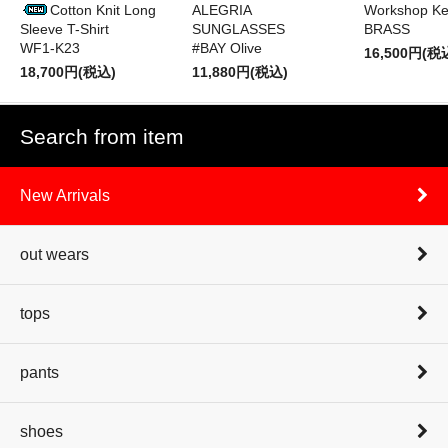
Cotton Knit Long
ALEGRIA
Workshop Ke
Sleeve T-Shirt
SUNGLASSES
BRASS
WF1-K23
#BAY Olive
16,500円(税
18,700円(税込)
11,880円(税込)
Search from item
New Arrivals
out wears
tops
pants
shoes