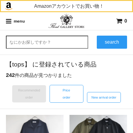
Amazonアカウントでお買い物！
0
menu
search
【tops】 に登録されている商品
242
件の商品が見つかりました
Recommended
Price
order
order
New arrival order