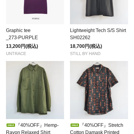
Graphic tee
Lightweight Tech S/S Shirt
_273-PURPLE
SH02262
13,200円(税込)
18,700円(税込)
UNTRACE
STILL BY HAND
『40%OFF』Hemp-
『40%OFF』Stretch
Rayon Relaxed Shirt
Cotton Damask Printed