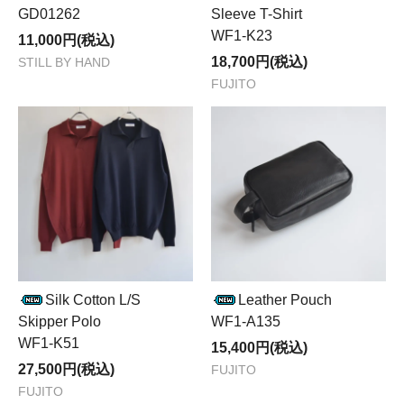
GD01262
Sleeve T-Shirt
WF1-K23
11,000円(税込)
18,700円(税込)
STILL BY HAND
FUJITO
Silk Cotton L/S
Leather Pouch
Skipper Polo
WF1-A135
WF1-K51
15,400円(税込)
27,500円(税込)
FUJITO
FUJITO