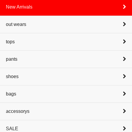
New Arrivals
out wears
tops
pants
shoes
bags
accessorys
SALE