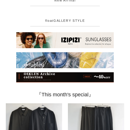
New Arrival
floatGALLERY STYLE
『This month's special』