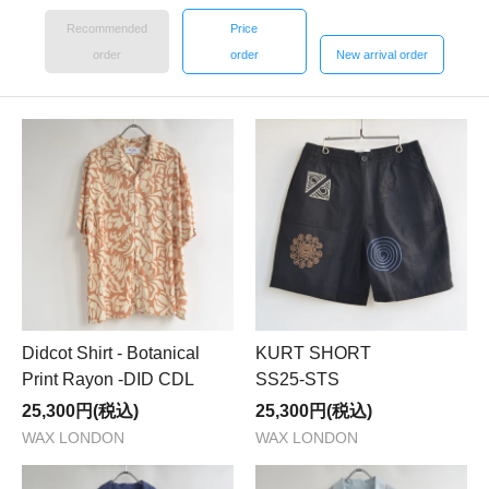
Recommended
Price
order
order
New arrival order
Didcot Shirt - Botanical
KURT SHORT
Print Rayon -DID CDL
SS25-STS
25,300円(税込)
25,300円(税込)
WAX LONDON
WAX LONDON