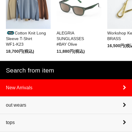
Cotton Knit Long
ALEGRIA
Workshop Ke
Sleeve T-Shirt
SUNGLASSES
BRASS
WF1-K23
#BAY Olive
16,500円(税
18,700円(税込)
11,880円(税込)
Search from item
New Arrivals
out wears
tops