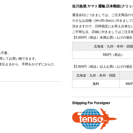
佐川急便,ヤマト運輸,日本郵政(クリッ
運送会社につきましては、ご注文商品の
小さなお品物（34×25×3cm)に付きま
頂きますので、日時指定にお答え出来な
ご不明な点、詳細に付きましてはご注文
【5,500円（税込）未満お買い上げの場合
北海道・九州・本州・四
は不要。
550円（税込）
用してお買い物できます。
で支払えるから、手間をかけずにかんた
【5,500円（税込）以上お買い上げの場合
北海道・九州・本州・四国
無料
99
Shipping For Foreigner