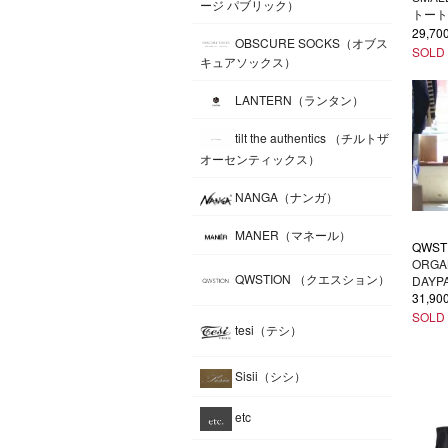
ージ パブリック）
トート
29,7
OBSCURE SOCKS（オブス
SOLD
キュアソックス）
LANTERN（ランタン）
tilt the authentics （チルトザ
オーセンティックス）
NANGA（ナンガ）
MANER（マネール）
QWST
ORGA
QWSTION （クエスション）
DAYP
31,9
SOLD
tesi（テシ）
Sisii（シシ）
etc