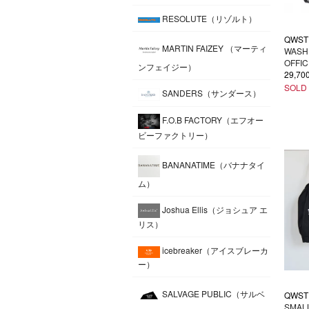
RESOLUTE（リゾルト）
QWST
MARTIN FAIZEY （マーティ
WASH
OFFIC
ンフェイジー）
29,7
SOLD
SANDERS（サンダース）
F.O.B FACTORY（エフオー
ビーファクトリー）
BANANATIME（バナナタイ
ム）
Joshua Ellis（ジョシュア エ
リス）
icebreaker（アイスブレーカ
ー）
SALVAGE PUBLIC（サルベ
QWST
SMAL