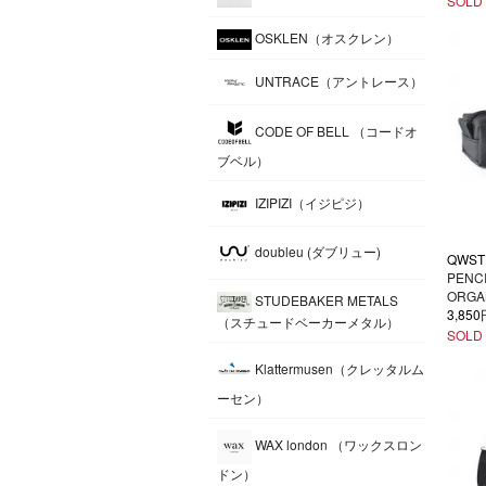
SOLD
OSKLEN（オスクレン）
UNTRACE（アントレース）
CODE OF BELL （コードオ
ブベル）
IZIPIZI（イジピジ）
doubleu (ダブリュー)
QWST
PENC
ORGA
STUDEBAKER METALS
3,85
（スチュードベーカーメタル）
SOLD
Klattermusen（クレッタルム
ーセン）
WAX london （ワックスロン
ドン）