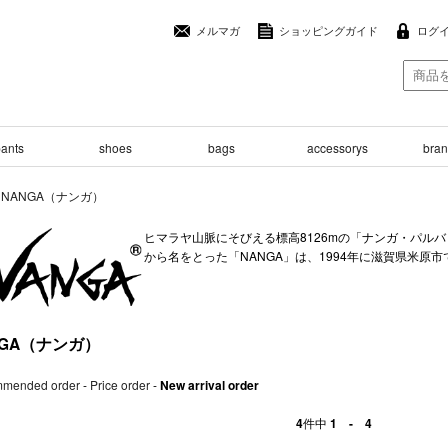
メルマガ
ショッピングガイド
ログ
ants
shoes
bags
accessorys
brand
>
NANGA（ナンガ）
ヒマラヤ山脈にそびえる標高8126mの「ナンガ・パル
から名をとった「NANGA」は、1994年に滋賀県米原
NGA（ナンガ）
mended order
-
Price order
-
New arrival order
4
件中
1 - 4