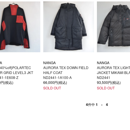
A
NANGA
NANGA
{40%off}POLARTEC
AURORA TEX DOWN FIELD
AURORA TEX LIGH
 GRID LEVEL3 JKT
HALF COAT
JACKET MIKAMI BL
1-1E608-Z
ND2441-1A100-A
ND2441
20円(税込)
66,000円(税込)
93,500円(税込)
SOLD OUT
SOLD OUT
4
件中
1 - 4