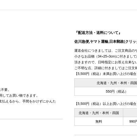
『配送方法・送料について』
佐川急便,ヤマト運輸,日本郵政(クリッ
運送会社につきましては、ご注文商品の
小さなお品物（34×25×3cm)に付きま
頂きますので、日時指定にお答え出来な
ご不明な点、詳細に付きましてはご注文
【5,500円（税込）未満お買い上げの場合
北海道・九州・本州・四
は不要。
550円（税込）
用してお買い物できます。
で支払えるから、手間をかけずにかんた
【5,500円（税込）以上お買い上げの場合
北海道・九州・本州・四国
無料
99