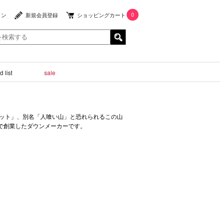
0
イン
新規会員登録
ショッピングカート
 list
sale
バット」、別名「人喰い山」と恐れられるこの山
市で創業したダウンメーカーです。