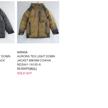
NANGA
T DOWN
AURORA TEX LIGHT DOWN
ACK
JACKET MIKAMI CO/KHA
ND2441-1A100-A
93,500円(税込)
SOLD OUT