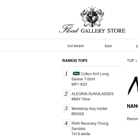
out wears
tops
p
RANKIG TOP5
TOP
Cotton Knit Long
Sleeve T-Shirt
WF1-K23
ALEGRIA SUNGLASSES
#BAY Olive
NA
Workshop Key holder
BRASS
Recom
RIVA Recovery Thong
Sandals
7410-white