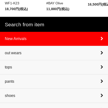
WF1-K23
#BAY Olive
16,500円(税
18,700円(税込)
11,880円(税込)
Search from item
New Arrivals
out wears
tops
pants
shoes