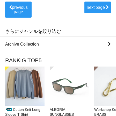
previous
next page
page
さらにジャンルを絞り込む
Archive Collection
RANKIG TOP5
Cotton Knit Long
ALEGRIA
Workshop Ke
Sleeve T-Shirt
SUNGLASSES
BRASS