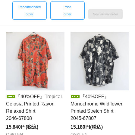
Recommended
Price
order
order
New arrival order
『40%OFF』Tropical
『40%OFF』
Celosia Printed Rayon
Monochrome Wildflower
Relaxed Shirt
Printed Stretch Shirt
2046-67808
2045-67807
15,840円(税込)
15,180円(税込)
OSKLEN
OSKLEN