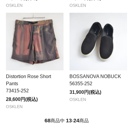
OSKLEN
OSKLEN
Distortion Rose Short
BOSSANOVA NOBUCK
Pants
56355-252
73415-252
31,900円(税込)
28,600円(税込)
OSKLEN
OSKLEN
68
13
24
商品中
-
商品