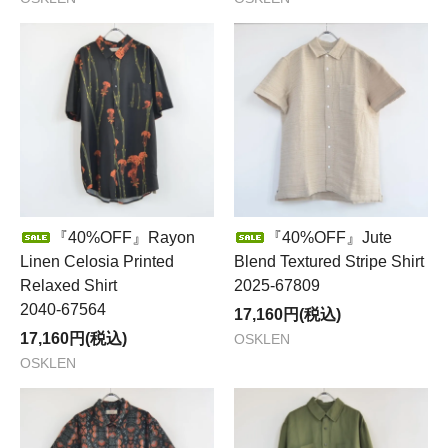
『40%OFF』Rayon
『40%OFF』Jute
Linen Celosia Printed
Blend Textured Stripe Shirt
Relaxed Shirt
2025-67809
2040-67564
17,160円(税込)
17,160円(税込)
OSKLEN
OSKLEN