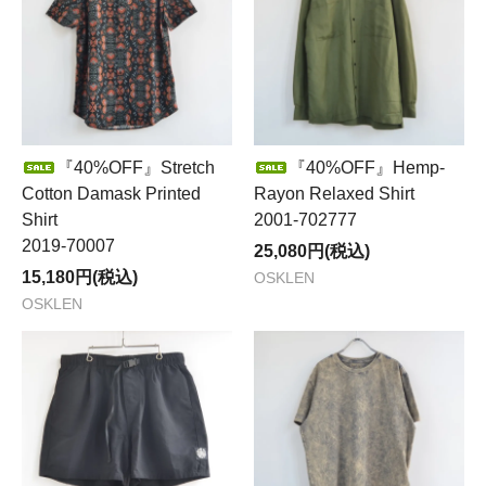
『40%OFF』Stretch
『40%OFF』Hemp-
Cotton Damask Printed
Rayon Relaxed Shirt
Shirt
2001-702777
2019-70007
25,080円(税込)
15,180円(税込)
OSKLEN
OSKLEN