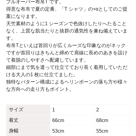
プルオーバー布帛T です。
得意な布帛で夏の定番、「T シャツ」の+αとしてのご提
案になります。
天竺素材のように1 シーズンで色抜けしたりへたること
なく、上質な肌当たりと抜群の通気性を兼ね備えていま
す。
布帛Tといえば首回りが広くルーズな印象なのがネック
ですが首回りはきちんと締めて肩線に長めのあきを設け
て着脱のしやすさへ配慮しています。
細部にまで気を遣って仕立てており長く着用していただ
ける大人の1 枚に仕立てました。
独特なパターン構成によるヘリンボーンの落ち方や様々
な方向への走り方もポイント。
サイズ
1
2
着丈
66cm
68cm
身幅
53cm
55cm