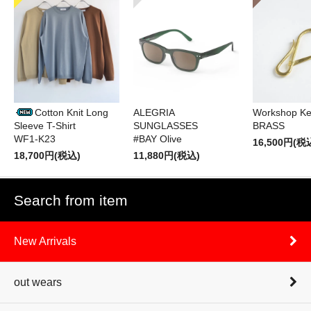
Cotton Knit Long
ALEGRIA
Workshop Ke
Sleeve T-Shirt
SUNGLASSES
BRASS
WF1-K23
#BAY Olive
16,500円(税
18,700円(税込)
11,880円(税込)
Search from item
New Arrivals
out wears