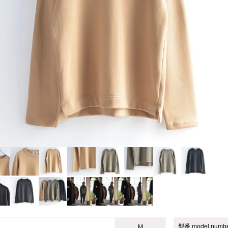
型番 model numb
M