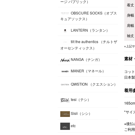
ージ パブリック）
着丈
OBSCURE SOCKS（オブス
身幅
キュアソックス）
肩幅
LANTERN（ランタン）
袖丈
tilt the authentics （チルトザ
※上記
オーセンティックス）
素材
NANGA（ナンガ）
MANER（マネール）
コット
日本製
QWSTION （クエスション）
着用
tesi（テシ）
165c
*サイ
Sisii（シシ）
※後払
etc
ご利用