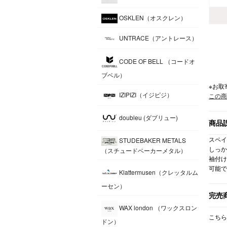
OSKLEN（オスクレン）
UNTRACE（アントレース）
CODE OF BELL （コードオ
ブベル）
※お取
IZIPIZI（イジピジ）
この商
doubleu (ダブリュー)
商品
スペイ
STUDEBAKER METALS
しっか
（スチュードベーカーメタル）
袖付け
可能で
Klattermusen（クレッタルム
ーセン）
完売
WAX london （ワックスロン
こちら
ドン）