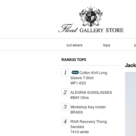
out wears
tops
p
RANKIG TOP5
Ja
Cotton Knit Long
Sleeve T-Shirt
WF1-K23
ALEGRIA SUNGLASSES
#BAY Olive
Workshop Key holder
BRASS
RIVA Recovery Thong
Sandals
7410-white