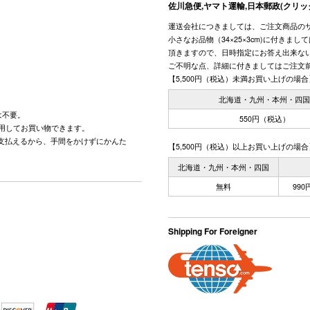
佐川急便,ヤマト運輸,日本郵政(クリッ
運送会社につきましては、ご注文商品の
小さなお品物（34×25×3cm)に付きま
頂きますので、日時指定にお答え出来な
ご不明な点、詳細に付きましてはご注文
【5,500円（税込）未満お買い上げの場合
北海道・九州・本州・四
は不要。
550円（税込）
用してお買い物できます。
で支払えるから、手間をかけずにかんた
【5,500円（税込）以上お買い上げの場合
北海道・九州・本州・四国
無料
99
Shipping For Foreigner