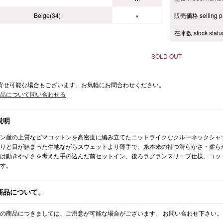
Beige(34)
×
販売価格 selling pr
在庫数 stock statu
SOLD OUT
寄せ可能な場合もございます。お気軽にお問合わせください。
品について問い合わせる
説明
ン産の上質なピマコットンを高密度に編み立てたニットライクなクルーネックシャ
りと目が詰まった生地ながらスウェットより薄手で、糸本来の持つ滑らかさ・柔ら
は動きやすさを考えた手の込んだ前セットイン、後ろラグランスリーブ仕様。コッ
す。
商品について。
の商品につきましては、ご用意が可能な場合がございます。 お問い合わせ下さい。