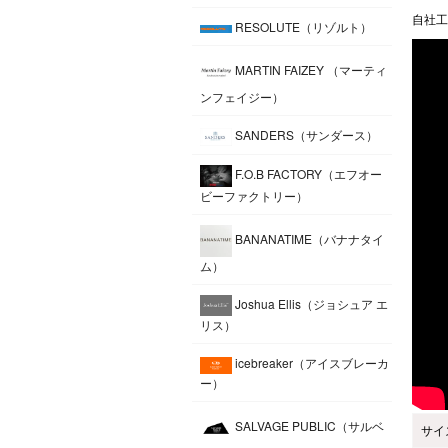
自社工
RESOLUTE（リゾルト）
MARTIN FAIZEY （マーティ
ンフェイジー）
SANDERS（サンダース）
F.O.B FACTORY（エフオー
ビーファクトリー）
BANANATIME（バナナタイ
ム）
Joshua Ellis（ジョシュア エ
リス）
icebreaker（アイスブレーカ
ー）
SALVAGE PUBLIC（サルベ
サイ