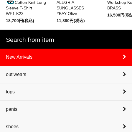
Cotton Knit Long
ALEGRIA
Workshop Ke
Sleeve T-Shirt
SUNGLASSES
BRASS
WF1-K23
#BAY Olive
16,500円(税
18,700円(税込)
11,880円(税込)
Search from item
New Arrivals
out wears
tops
pants
shoes