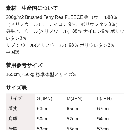
素材・生産国について
200g/m2 Brushed Terry RealFLEECE ® （ウール88％
（メリノウール）、 ナイロン 9％、ポリウレタン3％）
身生地：ウール(メリノウール）88％ ナイロン9％ ポリウ
レタン3％
リブ： ウール(メリノウール）98％ ポリウレタン2％
中国製
着用参考サイズ
165cm／56kg 標準体型／サイズS
サイズ表
サイズ
S(JPN)
M(JPN)
L(JPN)
着丈
63cm
65cm
67cm
肩幅
50cm
52cm
54cm
身幅
53cm
55cm
57cm