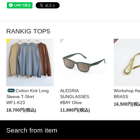
RANKIG TOP5
Cotton Knit Long
ALEGRIA
Workshop Ke
Sleeve T-Shirt
SUNGLASSES
BRASS
WF1-K23
#BAY Olive
16,500円(税
18,700円(税込)
11,880円(税込)
Search from item