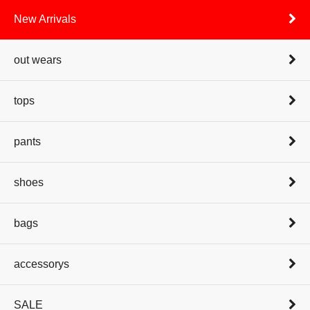
New Arrivals
out wears
tops
pants
shoes
bags
accessorys
SALE