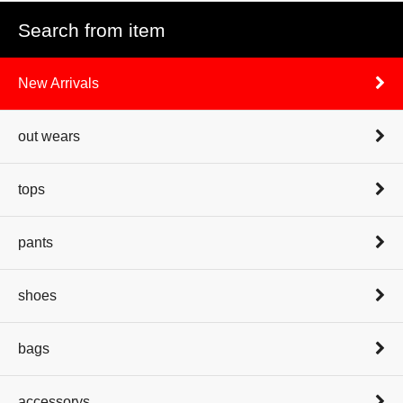
Search from item
New Arrivals
out wears
tops
pants
shoes
bags
accessorys