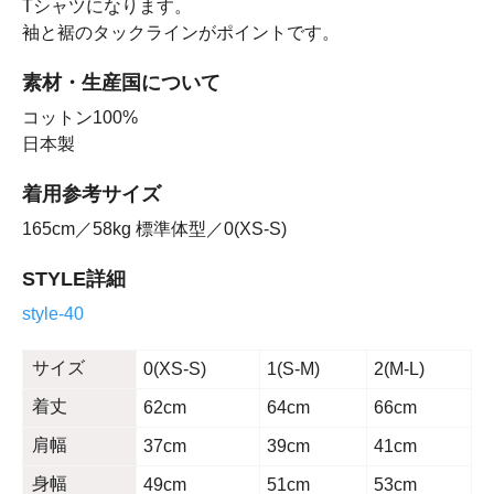
Tシャツになります。
袖と裾のタックラインがポイントです。
素材・生産国について
コットン100%
日本製
着用参考サイズ
165cm／58kg 標準体型／0(XS-S)
STYLE詳細
style-40
サイズ
0(XS-S)
1(S-M)
2(M-L)
着丈
62cm
64cm
66cm
肩幅
37cm
39cm
41cm
身幅
49cm
51cm
53cm