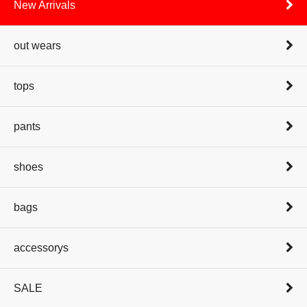
New Arrivals
out wears
tops
pants
shoes
bags
accessorys
SALE