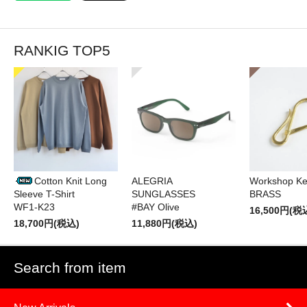
RANKIG TOP5
Cotton Knit Long
ALEGRIA
Workshop Ke
Sleeve T-Shirt
SUNGLASSES
BRASS
WF1-K23
#BAY Olive
16,500円(税
18,700円(税込)
11,880円(税込)
Search from item