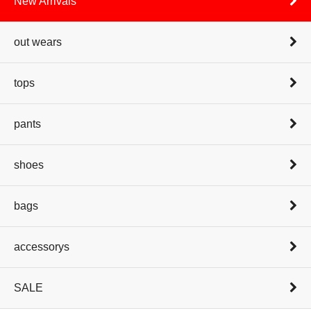
New Arrivals
out wears
tops
pants
shoes
bags
accessorys
SALE