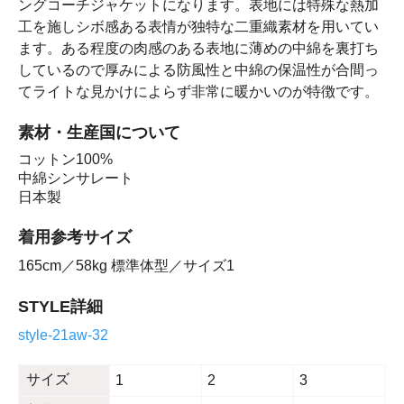
ングコーチジャケットになります。表地には特殊な熱加
工を施しシボ感ある表情が独特な二重織素材を用いてい
ます。ある程度の肉感のある表地に薄めの中綿を裏打ち
しているので厚みによる防風性と中綿の保温性が合間っ
てライトな見かけによらず非常に暖かいのが特徴です。
素材・生産国について
コットン100%
中綿シンサレート
日本製
着用参考サイズ
165cm／58kg 標準体型／サイズ1
STYLE詳細
style-21aw-32
サイズ
1
2
3