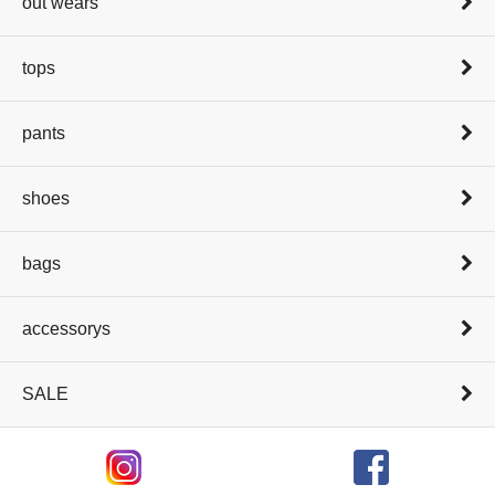
out wears
tops
pants
shoes
bags
accessorys
SALE