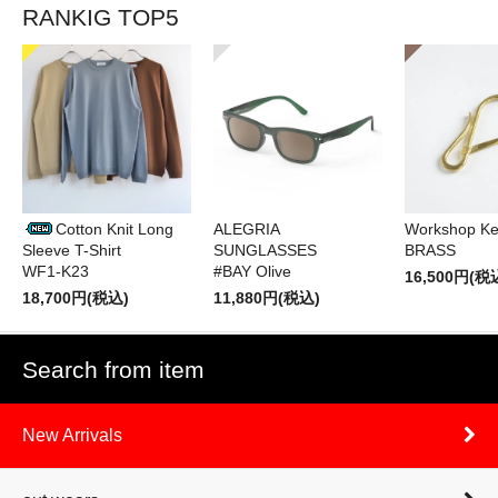
RANKIG TOP5
Cotton Knit Long
ALEGRIA
Workshop Ke
Sleeve T-Shirt
SUNGLASSES
BRASS
WF1-K23
#BAY Olive
16,500円(税
18,700円(税込)
11,880円(税込)
Search from item
New Arrivals