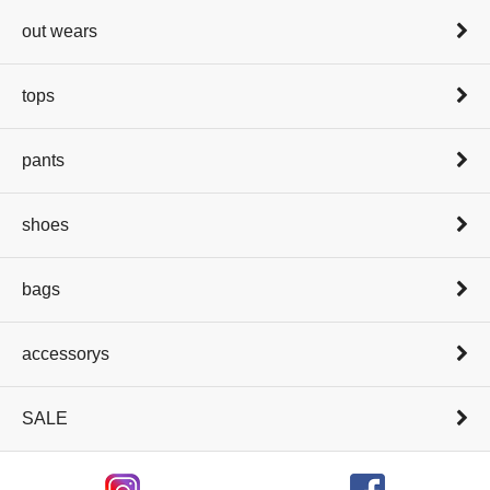
out wears
tops
pants
shoes
bags
accessorys
SALE