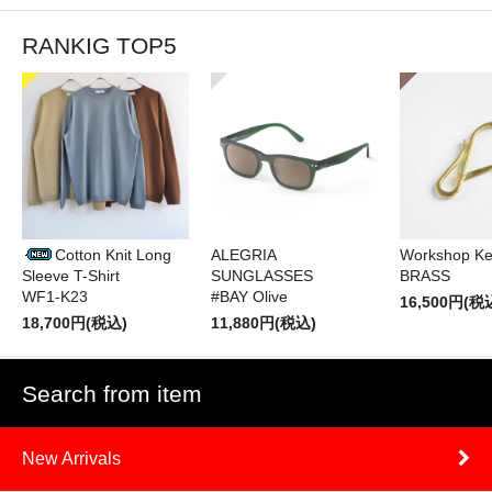
RANKIG TOP5
Cotton Knit Long
ALEGRIA
Workshop Ke
Sleeve T-Shirt
SUNGLASSES
BRASS
WF1-K23
#BAY Olive
16,500円(税
18,700円(税込)
11,880円(税込)
Search from item
New Arrivals