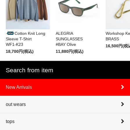
Cotton Knit Long
ALEGRIA
Workshop Ke
Sleeve T-Shirt
SUNGLASSES
BRASS
WF1-K23
#BAY Olive
16,500円(税
18,700円(税込)
11,880円(税込)
Search from item
New Arrivals
out wears
tops