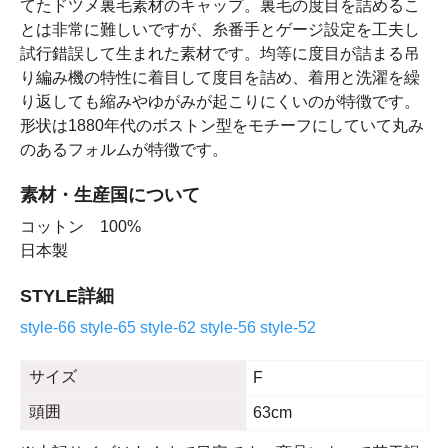
てたドツメ裏毛素材のキャップ。裏毛の度目を詰めるこ
とは非常に難しいですが、糸番手とゲージ設定を工夫し
試行錯誤して生まれた素材です。均等に度目が詰まる吊
り編み機の特性に着目して度目を詰め、着用と洗濯を繰
り返しても縮みやゆがみが起こりにくいのが特徴です。
形状は1880年代のボストン型をモチーフにしていて丸み
のあるフォルムが特徴です。
素材・生産国について
コットン 100%
日本製
STYLE詳細
style-66
style-65
style-62
style-56
style-52
サイズ
F
頭囲
63cm