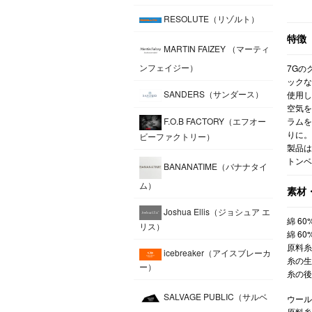
RESOLUTE（リゾルト）
特徴
MARTIN FAIZEY （マーティ
ンフェイジー）
7Gの
ックな
SANDERS（サンダース）
使用し
空気を
F.O.B FACTORY（エフオー
ラムを
りに。
ビーファクトリー）
製品は
トン
BANANATIME（バナナタイ
ム）
素材
Joshua Ellis（ジョシュア エ
綿 6
リス）
綿 60
原料糸
icebreaker（アイスブレーカ
糸の生
ー）
糸の後
SALVAGE PUBLIC（サルベ
ウール
原料糸