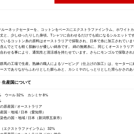
クルーネックセーターを、コットンをベースにエクストラファインラム、ホワイト
丈と、少しゆったりした身頃。Tシャツに合わせるだけでも絵になるシルエットで
ているコットン糸の原料はオーストラリアで採取され、日本で糸に加工されていま
含んでとても軽く肌触りが優しい綿糸です。 綿の無燃糸に、同じくオーストラリ
合わせる事により、通気性と清涼感を持たせています。さらにモンゴルで採取され
群馬の工場で生産。熟練の職人によるソーピング（仕上げの加工）は、セーターに
ベースでありながらふわりとした膨らみと、カシミヤのしっとりとした滑らかさのあ
・生産国について
0% ウール 32% カシミヤ 8%
%
の原産国 / オーストラリア
産国・地域 / 日本（愛知県）
染色の国・地域 / 日本（新潟県五泉市）
（エクストラファインラム） 32%
の原産国 / オーストラリア ジロン地方