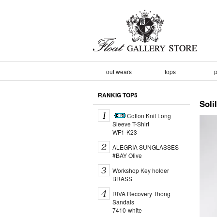
out wears
tops
p
RANKIG TOP5
So
Cotton Knit Long
Sleeve T-Shirt
WF1-K23
ALEGRIA SUNGLASSES
#BAY Olive
Workshop Key holder
BRASS
RIVA Recovery Thong
Sandals
7410-white