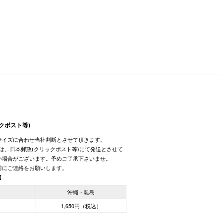
クポスト等)
サイズに合わせ当社判断とさせて頂きます。
しては、日本郵政(クリックポスト等)にて発送とさせて
い場合がございます。予めご了承下さいませ。
前にご連絡をお願いします。
】
国
沖縄・離島
1,650円（税込）