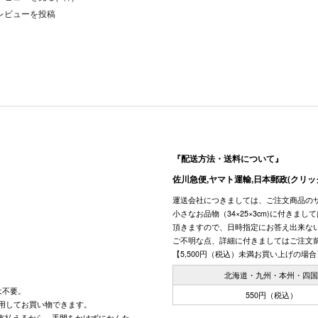
レビューを投稿
『配送方法・送料について』
佐川急便,ヤマト運輸,日本郵政(クリッ
運送会社につきましては、ご注文商品の
小さなお品物（34×25×3cm)に付きま
頂きますので、日時指定にお答え出来な
ご不明な点、詳細に付きましてはご注文
【5,500円（税込）未満お買い上げの場合
北海道・九州・本州・四
は不要。
550円（税込）
用してお買い物できます。
で支払えるから、手間をかけずにかんた