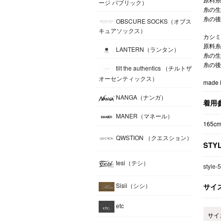
ージ パブリック）
糸の生
糸の後
OBSCURE SOCKS（オブス
キュアソックス）
カシミ
原料糸
LANTERN（ランタン）
糸の生
糸の後
tilt the authentics （チルトザ
オーセンティックス）
made i
NANGA（ナンガ）
着用
MANER（マネール）
165c
QWSTION （クエスション）
STY
tesi（テシ）
style-
Sisii（シシ）
サイ
etc
サイ