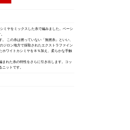
カシミヤをミックスした糸で編みました。ベーシ
す。
す。 この糸は撚っていない「無撚糸」といい、
アのジロン地方で採取されたエクストラファイン
たホワイトカシミヤを８％加え、柔らかな手触
編まれた糸の特性をさらに引き出します。コッ
るニットです。