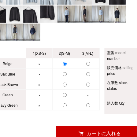
型番 model
1(XS-S)
2(S-M)
3(M-L)
number
Beige
×
販売価格 selling
price
Sax Blue
×
在庫数 stock
lack Brown
×
status
Green
×
×
購入数 Qty
avy Green
×