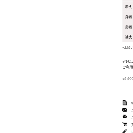
着丈
身幅
肩幅
袖丈
※上記
※後払
ご利用
※5,