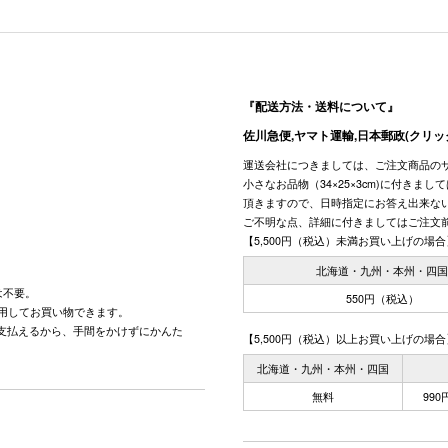
『配送方法・送料について』
佐川急便,ヤマト運輸,日本郵政(クリッ
運送会社につきましては、ご注文商品の
小さなお品物（34×25×3cm)に付きま
頂きますので、日時指定にお答え出来な
ご不明な点、詳細に付きましてはご注文
【5,500円（税込）未満お買い上げの場合
北海道・九州・本州・四
は不要。
550円（税込）
用してお買い物できます。
で支払えるから、手間をかけずにかんた
【5,500円（税込）以上お買い上げの場合
北海道・九州・本州・四国
無料
99