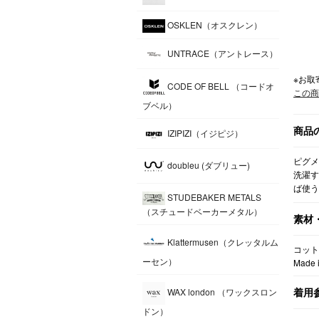
OSKLEN（オスクレン）
UNTRACE（アントレース）
※お取
CODE OF BELL （コードオ
この商
ブベル）
商品
IZIPIZI（イジピジ）
ピグメ
doubleu (ダブリュー)
洗濯す
ば使う
STUDEBAKER METALS
（スチュードベーカーメタル）
素材
Klattermusen（クレッタルム
コット
ーセン）
Made i
着用
WAX london （ワックスロン
ドン）