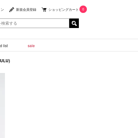
0
イン
新規会員登録
ショッピングカート
 list
sale
LULU)