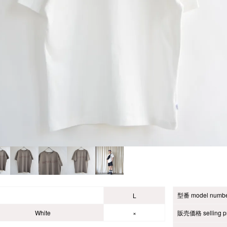
型番 model numb
L
White
×
販売価格 selling pr