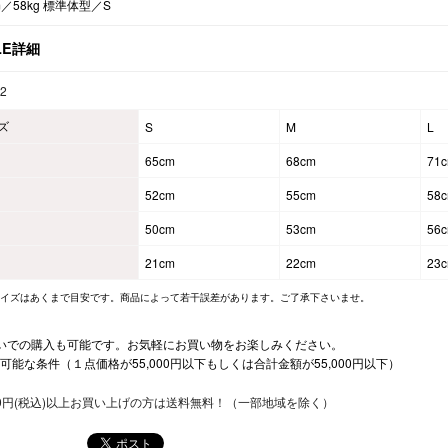
m／58kg 標準体型／S
LE詳細
92
ズ
S
M
L
65cm
68cm
71
52cm
55cm
58
50cm
53cm
56
21cm
22cm
23
サイズはあくまで目安です。商品によって若干誤差があります。ご了承下さいませ。
いでの購入も可能です。お気軽にお買い物をお楽しみください。
可能な条件（１点価格が55,000円以下もしくは合計金額が55,000円以下）
500円(税込)以上お買い上げの方は送料無料！（一部地域を除く）