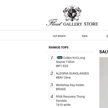
out wears
tops
p
RANKIG TOP5
SA
Cotton Knit Long
Sleeve T-Shirt
WF1-K23
ALEGRIA SUNGLASSES
#BAY Olive
Workshop Key holder
BRASS
RIVA Recovery Thong
Sandals
7410-white