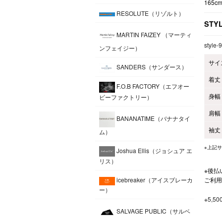
165c
RESOLUTE（リゾルト）
STY
MARTIN FAIZEY （マーティ
style-
ンフェイジー）
サイ
SANDERS（サンダース）
着丈
F.O.B FACTORY（エフオー
身幅
ビーファクトリー）
肩幅
BANANATIME（バナナタイ
袖丈
ム）
※上記
Joshua Ellis（ジョシュア エ
リス）
※後払
ご利用
icebreaker（アイスブレーカ
ー）
※5,
SALVAGE PUBLIC（サルベ