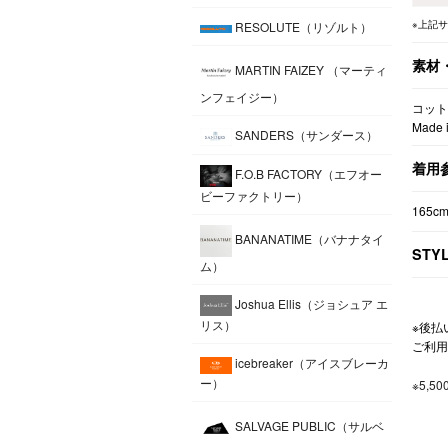
※上記
RESOLUTE（リゾルト）
素材
MARTIN FAIZEY （マーティ
ンフェイジー）
コット
Made i
SANDERS（サンダース）
着用
F.O.B FACTORY（エフオー
ビーファクトリー）
165c
BANANATIME（バナナタイ
STY
ム）
Joshua Ellis（ジョシュア エ
リス）
※後払
ご利用
icebreaker（アイスブレーカ
ー）
※5,
SALVAGE PUBLIC（サルベ