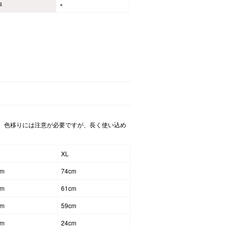
s
×
。色移りには注意が必要ですが、長く使い込め
XL
cm
74cm
cm
61cm
cm
59cm
cm
24cm