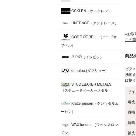
OSKLEN（オスクレン）
UNTRACE（アントレース）
※お取
CODE OF BELL （コードオ
この商
ブベル）
商品
IZIPIZI（イジピジ）
ピグメ
doubleu (ダブリュー)
洗濯す
ば使う
STUDEBAKER METALS
（スチュードベーカーメタル）
サイ
着丈
Klattermusen（クレッタルム
ーセン）
身幅
肩幅
WAX london （ワックスロン
袖丈
ドン）