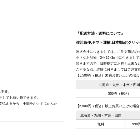
『配送方法・送料について』
佐川急便,ヤマト運輸,日本郵政(クリッ
運送会社につきましては、ご注文商品の
小さなお品物（34×25×3cm)に付きま
頂きますので、日時指定にお答え出来な
ご不明な点、詳細に付きましてはご注文
【5,500円（税込）未満お買い上げの場合
北海道・九州・本州・四
は不要。
550円（税込）
用してお買い物できます。
で支払えるから、手間をかけずにかんた
【5,500円（税込）以上お買い上げの場合
北海道・九州・本州・四国
無料
99