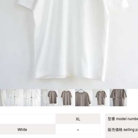
型番 model numb
XL
White
×
販売価格 selling pr