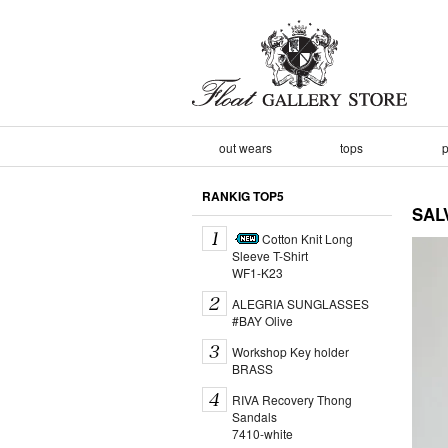
out wears
tops
p
RANKIG TOP5
SA
Cotton Knit Long
Sleeve T-Shirt
WF1-K23
ALEGRIA SUNGLASSES
#BAY Olive
Workshop Key holder
BRASS
RIVA Recovery Thong
Sandals
7410-white