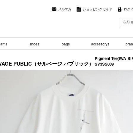
メルマガ
ショッピングガイド
ログ
ants
shoes
bags
accessorys
brand
Pigment Tee(IWA BI
LVAGE PUBLIC（サルベージ パブリック）
SV3SS009