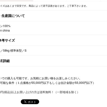
サイズはあくまで目安です。商品によって若干誤差があります。ご了承下さいませ。
・生産国について
ン100%
n china
参考サイズ
m／58kg 標準体型／S
LE詳細
いでの購入も可能です。お気軽にお買い物をお楽しみください。
可能な条件（１点価格が55,000円以下もしくは合計金額が55,000円以下）
500円(税込)以上お買い上げの方は送料無料！（一部地域を除く）