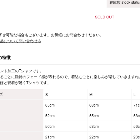
在庫数 stock statu
SOLD OUT
寄せ可能な場合もございます。お気軽にお問合わせください。
品について問い合わせる
の特徴
ント加工のTシャツです。
るごとに独特のフェード感が表れるので、着込むごとに楽しみが増していきますね
ほど愛着が湧くTシャツです。
ズ
S
M
L
65cm
68cm
71
52cm
55cm
58
50cm
53cm
56
21cm
22cm
23