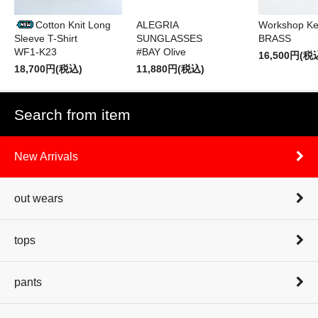
Cotton Knit Long
ALEGRIA
Workshop Ke
Sleeve T-Shirt
SUNGLASSES
BRASS
WF1-K23
#BAY Olive
16,500円(税
18,700円(税込)
11,880円(税込)
Search from item
New Arrivals
out wears
tops
pants