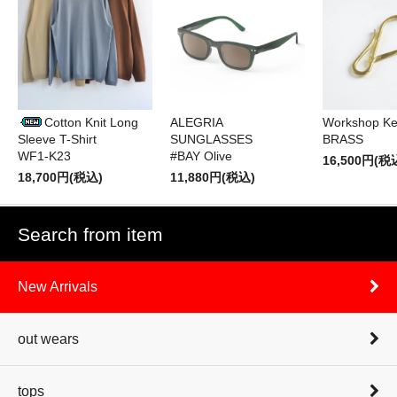
Cotton Knit Long
ALEGRIA
Workshop Ke
Sleeve T-Shirt
SUNGLASSES
BRASS
WF1-K23
#BAY Olive
16,500円(税
18,700円(税込)
11,880円(税込)
Search from item
New Arrivals
out wears
tops