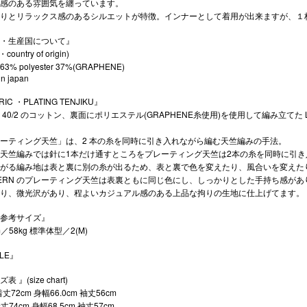
感のある雰囲気を纏っています。
りとリラックス感のあるシルエットが特徴。インナーとして着用が出来ますが、１
・生産国について』
c・country of origin)
n 63% polyester 37%(GRAPHENE)
n japan
RIC ・PLATING TENJIKU』
 40/2 のコットン、裏面にポリエステル(GRAPHENE糸使用)を使用して編み立てた
ーティング天竺」は、2 本の糸を同時に引き入れながら編む天竺編みの手法。
天竺編みでは針に1本だけ通すところをプレーティング天竺は2本の糸を同時に引
がる編み地は表と裏に別の糸が出るため、表と裏で色を変えたり、風合いを変えた
TERN のプレーティング天竺は表裏ともに同じ色にし、しっかりとした手持ち感が
り、微光沢があり、程よいカジュアル感のある上品な拘りの生地に仕上げてます。
参考サイズ』
m／58kg 標準体型／2(M)
LE』
 』(size chart)
 着丈72cm 身幅66.0cm 袖丈56cm
 着丈74cm 身幅68.5cm 袖丈57cm