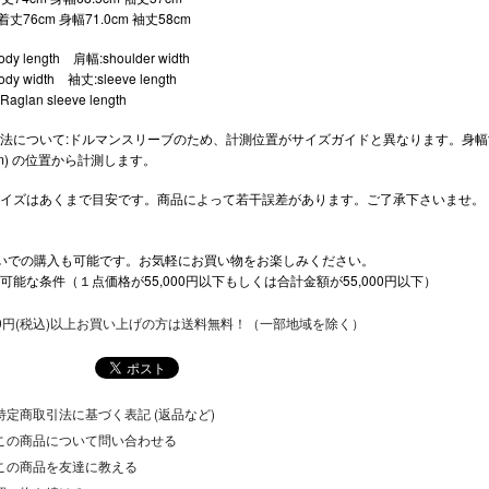
) 着丈76cm 身幅71.0cm 袖丈58cm
dy length 肩幅:shoulder width
dy width 袖丈:sleeve length
glan sleeve length
法について:ドルマンスリーブのため、計測位置がサイズガイドと異なります。身幅寸法 ( ネック
8cm) の位置から計測します。
イズはあくまで目安です。商品によって若干誤差があります。ご了承下さいませ。
いでの購入も可能です。お気軽にお買い物をお楽しみください。
可能な条件（１点価格が55,000円以下もしくは合計金額が55,000円以下）
500円(税込)以上お買い上げの方は送料無料！（一部地域を除く）
特定商取引法に基づく表記 (返品など)
この商品について問い合わせる
この商品を友達に教える