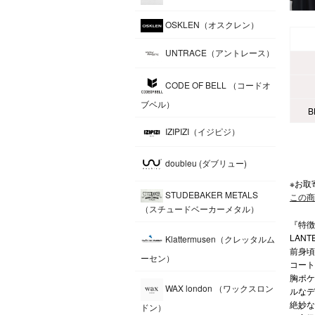
OSKLEN（オスクレン）
UNTRACE（アントレース）
CODE OF BELL （コードオ
ブベル）
B
IZIPIZI（イジピジ）
doubleu (ダブリュー)
※お取
STUDEBAKER METALS
この商
（スチュードベーカーメタル）
『特徴』（
LAN
Klattermusen（クレッタルム
前身頃
ーセン）
コート
胸ポケ
WAX london （ワックスロン
ルなデ
絶妙な
ドン）