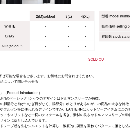
型番 model numb
2(M)soldout
3(L)
4(XL)
WHITE
×
×
×
販売価格 selling pr
GRAY
×
×
×
在庫数 stock statu
LACK(soldout)
×
×
×
SOLD OUT
寄せ可能な場合もございます。お気軽にお問合わせください。
品について問い合わせる
Product introduction）
TERNのベーシックTシャツのデザインはドルマンスリーブが特徴。
の胴部分と袖がつなぎ目がなく、脇部分にゆとりがあるのがこの商品の大きな特徴
やブルゾン等に使われるデザインですが、LANTERNはカットソーアイテムにこの
ットやスリットなど一切のディテールを省き、素材の良さやドルマンスリーブの独
ザインに落とし込んでいます。
ドレープ感を生むシルエットを計算し、徹底的に調整を重ねてパターンに落とし込