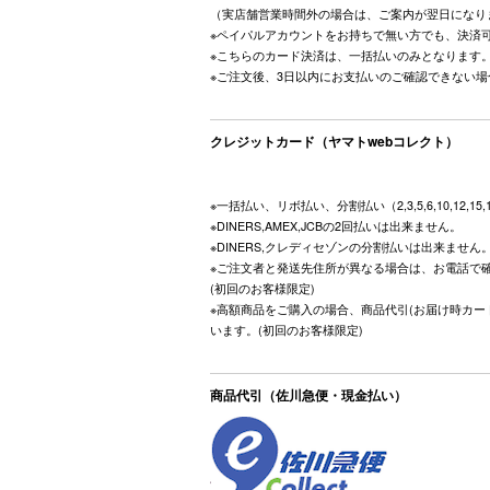
（実店舗営業時間外の場合は、ご案内が翌日になり
※ペイパルアカウントをお持ちで無い方でも、決済
※こちらのカード決済は、一括払いのみとなります
※ご注文後、3日以内にお支払いのご確認できない
クレジットカード（ヤマトwebコレクト）
※一括払い、リボ払い、分割払い（2,3,5,6,10,12,15
※DINERS,AMEX,JCBの2回払いは出来ません。
※DINERS,クレディセゾンの分割払いは出来ません
※ご注文者と発送先住所が異なる場合は、お電話で
(初回のお客様限定)
※高額商品をご購入の場合、商品代引(お届け時カー
います。(初回のお客様限定)
商品代引（佐川急便・現金払い）