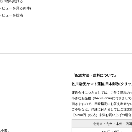
買い物を続ける
レビューを見る(0件)
レビューを投稿
『配送方法・送料について』
佐川急便,ヤマト運輸,日本郵政(クリッ
運送会社につきましては、ご注文商品の
小さなお品物（34×25×3cm)に付きま
頂きますので、日時指定にお答え出来な
ご不明な点、詳細に付きましてはご注文
【5,500円（税込）未満お買い上げの場合
北海道・九州・本州・四
は不要。
550円（税込）