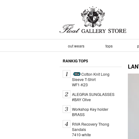
out wears
tops
p
RANKIG TOP5
LA
Cotton Knit Long
Sleeve T-Shirt
WF1-K23
ALEGRIA SUNGLASSES
#BAY Olive
Workshop Key holder
BRASS
RIVA Recovery Thong
Sandals
7410-white