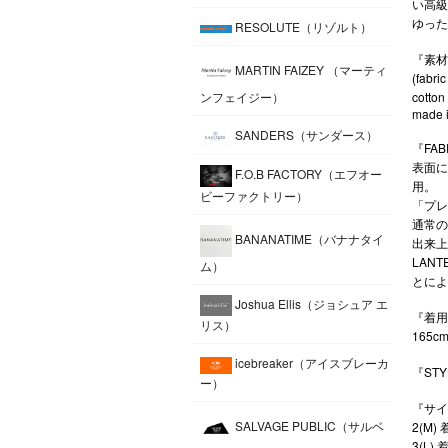
い高級
ゆった
RESOLUTE（リゾルト）
『素材
MARTIN FAIZEY （マーティ
(fabri
cotto
ンフェイジー）
made i
SANDERS（サンダース）
『FAB
表面に
F.O.B FACTORY（エフオー
用。
ビーファクトリー）
「プレ
通常の
BANANATIME（バナナタイ
出来上
LAN
ム）
とによ
Joshua Ellis（ジョシュア エ
『着用
リス）
165c
icebreaker（アイスブレーカ
『STY
ー）
『サイズ表
SALVAGE PUBLIC（サルベ
2(M)
3(L)