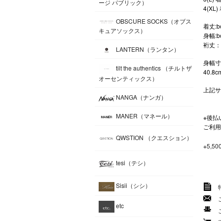
ージ パブリック）
4(XL
OBSCURE SOCKS（オブス
着丈:bo
キュアソックス）
身幅:bo
裄丈：Ra
LANTERN（ランタン）
身幅寸
tilt the authentics （チルトザ
40.
オーセンティックス）
上記サ
NANGA（ナンガ）
MANER（マネール）
※後払
ご利用
QWSTION （クエスション）
※5,
tesi（テシ）
Sisii（シシ）
etc