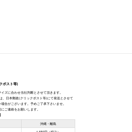
クポスト等)
サイズに合わせ当社判断とさせて頂きます。
しては、日本郵政(クリックポスト等)にて発送とさせて
い場合がございます。予めご了承下さいませ。
前にご連絡をお願いします。
】
国
沖縄・離島
1,650円（税込）