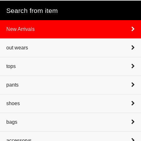
Search from item
New Arrivals
out wears
tops
pants
shoes
bags
accessorys