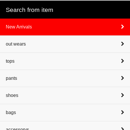
Search from item
New Arrivals
out wears
tops
pants
shoes
bags
accessorys