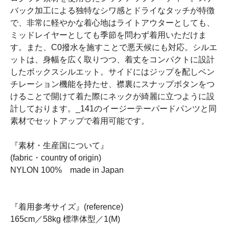
バック加工による独特なシワ感とドライなタッチが特徴
で、非常に軽やかな着心地はライトアウターとしても、
ミッドレイヤーとしても季節を問わず着用いただけま
す。また、C0撥水を施すことで悪天候にも対応。シルエ
ットは、身幅を広く取りつつ、着丈をコンパクトに設計
したボックスシルエット。サイドにはジップを配しベン
チレーション機能を持たせ、襟裏にスナップボタンをつ
けることで開けて着た際にネックが綺麗に立つように設
計しております。_141のイージーテーパードパンツと同
素材でセットアップで着用可能です。
『素材・生産国について』
(fabric・country of origin)
NYLON 100% made in Japan
『着用参考サイズ』(reference)
165cm／58kg 標準体型／1(M)