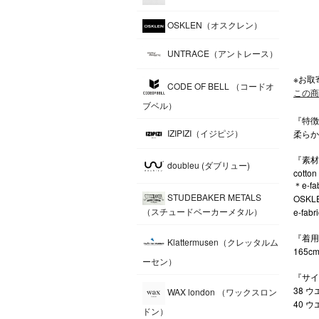
OSKLEN（オスクレン）
UNTRACE（アントレース）
※お取
CODE OF BELL （コードオ
この商
ブベル）
『特徴』（
IZIPIZI（イジピジ）
柔らか
『素材・
doubleu (ダブリュー)
cotto
＊e-fa
STUDEBAKER METALS
OSK
（スチュードベーカーメタル）
e-f
『着用参
Klattermusen（クレッタルム
165cm
ーセン）
『サイズ表
38 ウ
WAX london （ワックスロン
40 ウ
ドン）