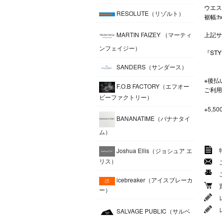
ウエスト
RESOLUTE（リゾルト）
裾幅:h
上記サ
MARTIN FAIZEY （マーティ
ンフェイジー）
『STY
SANDERS（サンダース）
※後払
F.O.B FACTORY（エフオー
ご利用
ビーファクトリー）
※5,
BANANATIME（バナナタイ
ム）
Joshua Ellis（ジョシュア エ
リス）
icebreaker（アイスブレーカ
ー）
SALVAGE PUBLIC（サルベ