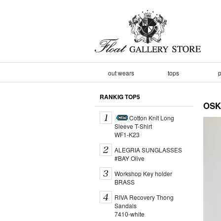
out wears
tops
p
RANKIG TOP5
OS
Cotton Knit Long
Sleeve T-Shirt
WF1-K23
ALEGRIA SUNGLASSES
#BAY Olive
Workshop Key holder
BRASS
RIVA Recovery Thong
Sandals
7410-white