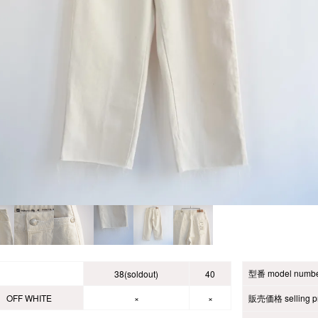
型番 model numb
38(soldout)
40
OFF WHITE
×
×
販売価格 selling pr