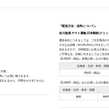
『配送方法・送料について』
佐川急便,ヤマト運輸,日本郵政(クリッ
運送会社につきましては、ご注文商品の
小さなお品物（34×25×3cm)に付きま
頂きますので、日時指定にお答え出来な
ご不明な点、詳細に付きましてはご注文
【5,500円（税込）未満お買い上げの場合
北海道・九州・本州・四
は不要。
550円（税込）
用してお買い物できます。
で支払えるから、手間をかけずにかんた
【5,500円（税込）以上お買い上げの場合
北海道・九州・本州・四国
無料
99