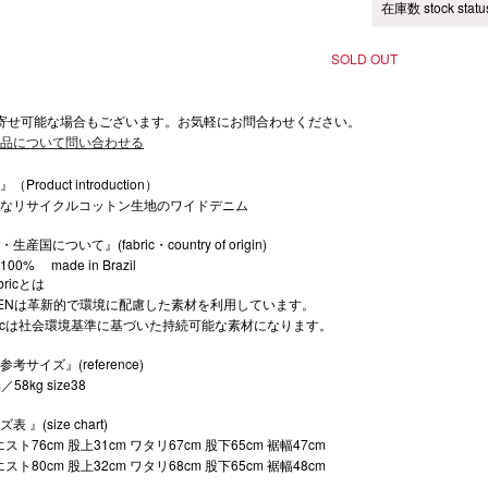
在庫数 stock statu
SOLD OUT
寄せ可能な場合もございます。お気軽にお問合わせください。
品について問い合わせる
Product introduction）
なリサイクルコットン生地のワイドデニム
生産国について』(fabric・country of origin)
n 100% made in Brazil
bricとは
LENは革新的で環境に配慮した素材を利用しています。
abricは社会環境基準に基づいた持続可能な素材になります。
考サイズ』(reference)
／58kg size38
 』(size chart)
エスト76cm 股上31cm ワタリ67cm 股下65cm 裾幅47cm
エスト80cm 股上32cm ワタリ68cm 股下65cm 裾幅48cm