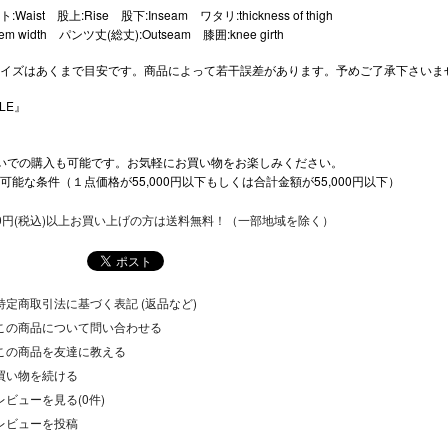
:Waist 股上:Rise 股下:Inseam ワタリ:thickness of thigh
em width パンツ丈(総丈):Outseam 膝囲:knee girth
イズはあくまで目安です。商品によって若干誤差があります。予めご了承下さいま
LE』
いでの購入も可能です。お気軽にお買い物をお楽しみください。
可能な条件（１点価格が55,000円以下もしくは合計金額が55,000円以下）
500円(税込)以上お買い上げの方は送料無料！（一部地域を除く）
特定商取引法に基づく表記 (返品など)
この商品について問い合わせる
この商品を友達に教える
買い物を続ける
レビューを見る(0件)
レビューを投稿