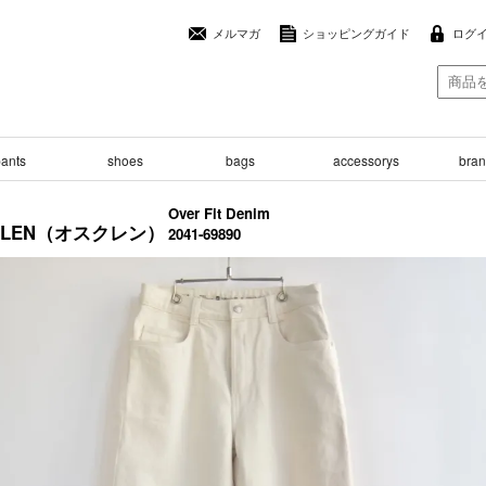
メルマガ
ショッピングガイド
ログ
ants
shoes
bags
accessorys
brand
Over Fit Denim
KLEN（オスクレン）
2041-69890