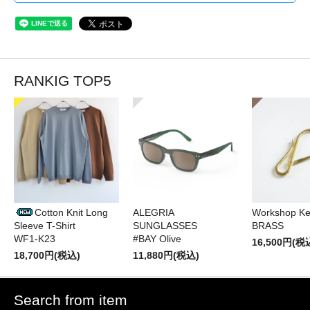
RANKIG TOP5
Cotton Knit Long
ALEGRIA
Workshop Ke
Sleeve T-Shirt
SUNGLASSES
BRASS
WF1-K23
#BAY Olive
16,500円(税
18,700円(税込)
11,880円(税込)
Search from item