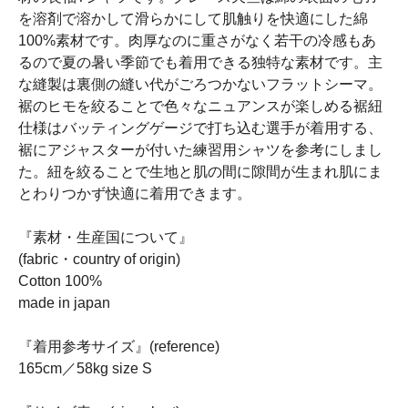
を溶剤で溶かして滑らかにして肌触りを快適にした綿
100%素材です。肉厚なのに重さがなく若干の冷感もあ
るので夏の暑い季節でも着用できる独特な素材です。主
な縫製は裏側の縫い代がごろつかないフラットシーマ。
裾のヒモを絞ることで色々なニュアンスが楽しめる裾紐
仕様はバッティングゲージで打ち込む選手が着用する、
裾にアジャスターが付いた練習用シャツを参考にしまし
た。紐を絞ることで生地と肌の間に隙間が生まれ肌にま
とわりつかず快適に着用できます。
『素材・生産国について』
(fabric・country of origin)
Cotton 100%
made in japan
『着用参考サイズ』(reference)
165cm／58kg size S