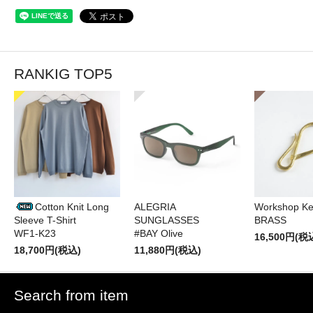
RANKIG TOP5
Cotton Knit Long
ALEGRIA
Workshop Ke
Sleeve T-Shirt
SUNGLASSES
BRASS
WF1-K23
#BAY Olive
16,500円(税
18,700円(税込)
11,880円(税込)
Search from item