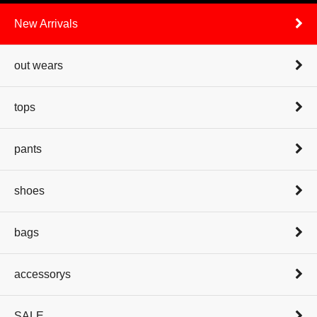
New Arrivals
out wears
tops
pants
shoes
bags
accessorys
SALE