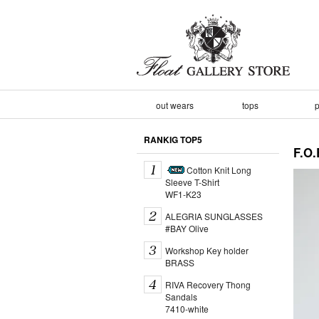
out wears
tops
p
RANKIG TOP5
F.
Cotton Knit Long
Sleeve T-Shirt
WF1-K23
ALEGRIA SUNGLASSES
#BAY Olive
Workshop Key holder
BRASS
RIVA Recovery Thong
Sandals
7410-white