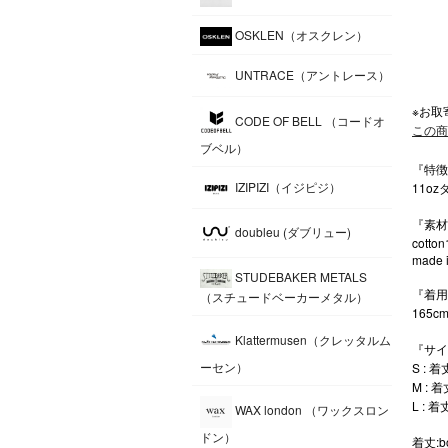
OSKLEN（オスクレン）
UNTRACE（アントレース）
※お取
CODE OF BELL （コードオ
この商
ブベル）
『特徴』（
IZIPIZI（イジピジ）
11o
『素材・
doubleu (ダブリュー)
cotto
made i
STUDEBAKER METALS
『着用参
（スチュードベーカーメタル）
165cm
Klattermusen（クレッタルム
『サイズ表
ーセン）
S : 着
M : 着
L : 着
WAX london （ワックスロン
ドン）
着丈:bo