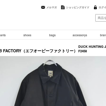
メルマガ
ショッピングガイド
ログ
ants
shoes
bags
accessorys
brand
DUCK HUNTING 
O.B FACTORY（エフオービーファクトリー）
F2458