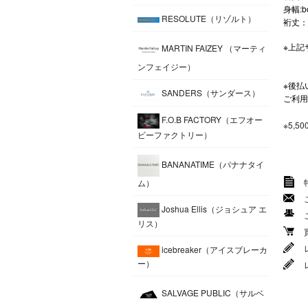
身幅:bo
RESOLUTE（リゾルト）
裄丈：Ra
※上記
MARTIN FAIZEY （マーティ
ンフェイジー）
※後払
SANDERS（サンダース）
ご利用
F.O.B FACTORY（エフオー
※5,
ビーファクトリー）
BANANATIME（バナナタイ
ム）
Joshua Ellis（ジョシュア エ
リス）
icebreaker（アイスブレーカ
ー）
SALVAGE PUBLIC（サルベ