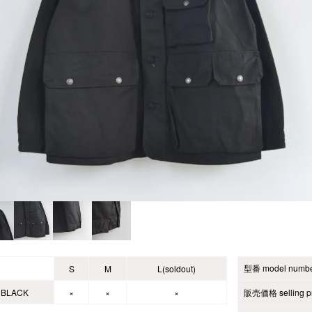
型番 model numb
S
M
L(soldout)
BLACK
×
×
×
販売価格 selling pr