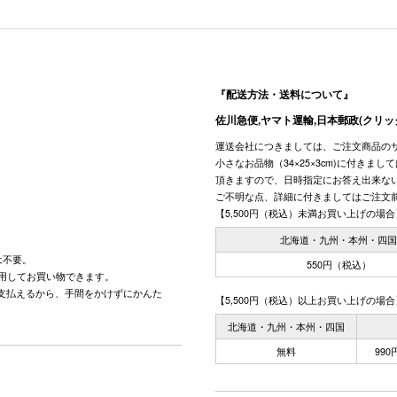
『配送方法・送料について』
佐川急便,ヤマト運輸,日本郵政(クリッ
運送会社につきましては、ご注文商品の
小さなお品物（34×25×3cm)に付きま
頂きますので、日時指定にお答え出来な
ご不明な点、詳細に付きましてはご注文
【5,500円（税込）未満お買い上げの場合
北海道・九州・本州・四
は不要。
550円（税込）
用してお買い物できます。
で支払えるから、手間をかけずにかんた
【5,500円（税込）以上お買い上げの場合
北海道・九州・本州・四国
無料
99