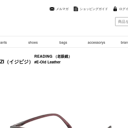
メルマガ
ショッピングガイド
ログ
ants
shoes
bags
accessorys
brand
READING （老眼鏡）
PIZI（イジピジ）
#E-Old Leather