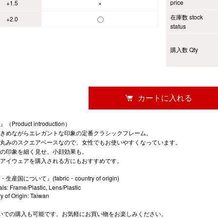
price
+1.5
×
在庫数 stock
+2.0
status
購入数 Qty
Product introduction）
きめながらエレガントな印象の定番クラシックフレーム。
丸みのスクエアベースなので、女性でもお使いやすくなっています。
の印象を細く見せ、小顔効果も。
アイウェアを購入される方にもおすすめです。
生産国について』(fabric・country of origin)
als: Frame/Plastic, Lens/Plastic
y of Origin: Taiwan
いでの購入も可能です。お気軽にお買い物をお楽しみください。