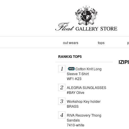
out wears
tops
p
RANKIG TOP5
IZI
Cotton Knit Long
Sleeve T-Shirt
WF1-K23
ALEGRIA SUNGLASSES
#BAY Olive
Workshop Key holder
BRASS
RIVA Recovery Thong
Sandals
7410-white