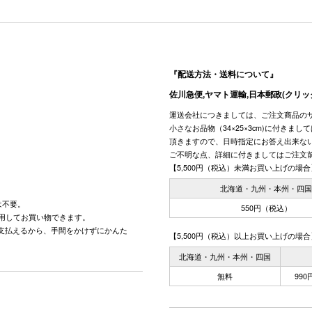
『配送方法・送料について』
佐川急便,ヤマト運輸,日本郵政(クリッ
運送会社につきましては、ご注文商品の
小さなお品物（34×25×3cm)に付きま
頂きますので、日時指定にお答え出来な
ご不明な点、詳細に付きましてはご注文
【5,500円（税込）未満お買い上げの場合
北海道・九州・本州・四
は不要。
550円（税込）
用してお買い物できます。
で支払えるから、手間をかけずにかんた
【5,500円（税込）以上お買い上げの場合
北海道・九州・本州・四国
無料
99