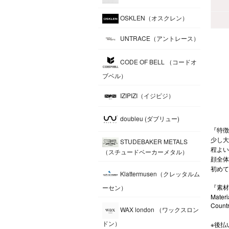
OSKLEN（オスクレン）
UNTRACE（アントレース）
CODE OF BELL （コードオ
ブベル）
IZIPIZI（イジピジ）
doubleu (ダブリュー)
『特徴』（
少し大
STUDEBAKER METALS
程よい
（スチュードベーカーメタル）
顔全体
初めて
Klattermusen（クレッタルム
『素材・
ーセン）
Materi
Countr
WAX london （ワックスロン
ドン）
※後払