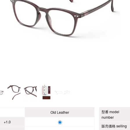
型番 model
Old Leather
number
+1.0
販売価格 selling