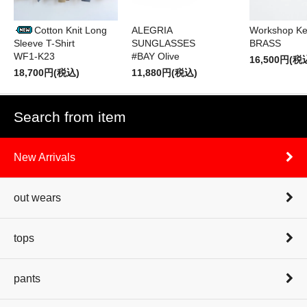
Cotton Knit Long
ALEGRIA
Workshop Ke
Sleeve T-Shirt
SUNGLASSES
BRASS
WF1-K23
#BAY Olive
16,500円(税
18,700円(税込)
11,880円(税込)
Search from item
New Arrivals
out wears
tops
pants