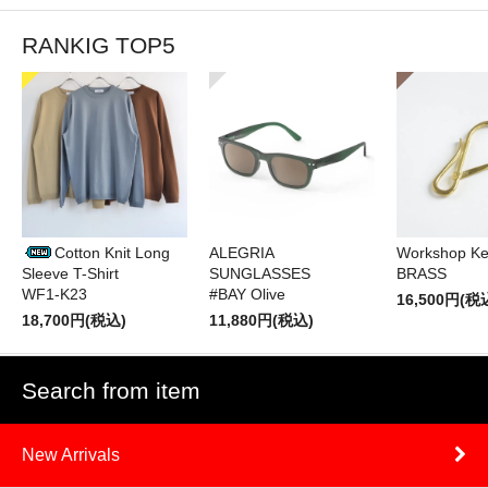
RANKIG TOP5
Cotton Knit Long
ALEGRIA
Workshop Ke
Sleeve T-Shirt
SUNGLASSES
BRASS
WF1-K23
#BAY Olive
16,500円(税
18,700円(税込)
11,880円(税込)
Search from item
New Arrivals