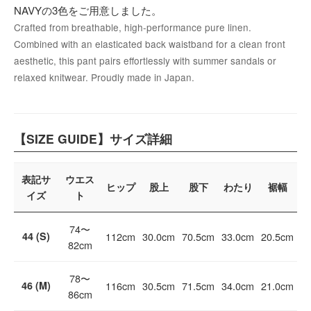
NAVYの3色をご用意しました。
Crafted from breathable, high-performance pure linen.
Combined with an elasticated back waistband for a clean front
aesthetic, this pant pairs effortlessly with summer sandals or
relaxed knitwear. Proudly made in Japan.
【SIZE GUIDE】サイズ詳細
表記サ
ウエス
ヒップ
股上
股下
わたり
裾幅
イズ
ト
74〜
44 (S)
112cm
30.0cm
70.5cm
33.0cm
20.5cm
82cm
78〜
46 (M)
116cm
30.5cm
71.5cm
34.0cm
21.0cm
86cm