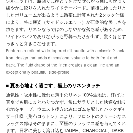
シルエットは、腰回りにゆとりを持たせながら裾に向かって
緩やかに絞りを入れたワイドテーパード。前後にゆったりと
したボリュームが出るように緻密に計算された2タック仕様
により、特に横姿（サイドシルエット）が圧倒的な美しさを
放ちます。リネンならではのしなやかな落ち感があるため、
ワイドパンツでありながらも野暮ったさが出ず、驚くほどす
っきりと穿きこなせます。
Features a refined wide-tapered silhouette with a classic 2-tack
front design that adds dimensional volume to both front and
back. The fluid drape of the linen creates a clean line and an
exceptionally beautiful side-profile.
■ 夏を心地よく過ごす、極上のリネンタッチ
通気性・吸水性に優れた薄手のリネン100%生地は、汗ばむ
真夏でも肌にまとわりつかず、常にサラリとした快適な触り
心地をキープ。ウエスト後方のみにゴムを配したバックギャ
ザー仕様（別布コットン）により、フロントのクリーンなス
ラックス顔はそのままに、至極のリラックス感を与えてくれ
ます。日常に美しく溶け込むTAUPE、CHARCOAL、DARK