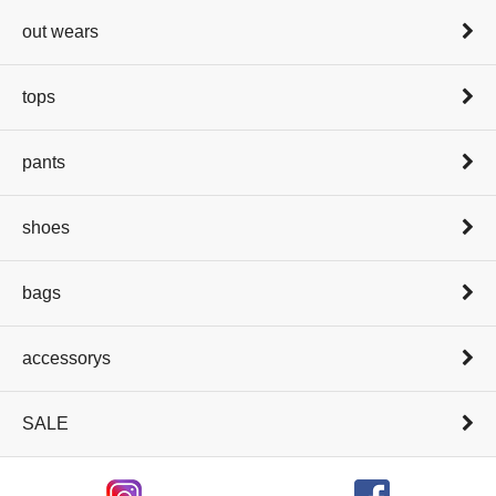
out wears
tops
pants
shoes
bags
accessorys
SALE