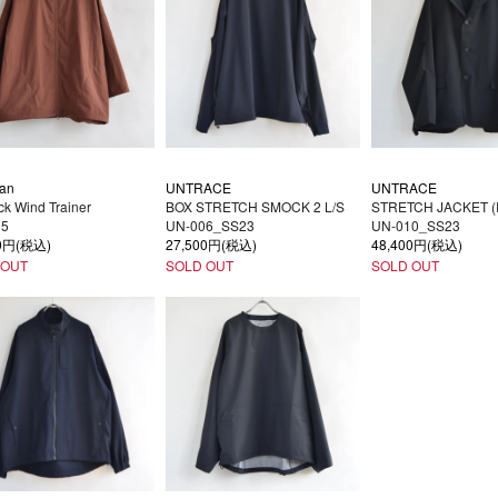
an
UNTRACE
UNTRACE
k Wind Trainer
BOX STRETCH SMOCK 2 L/S
STRETCH JACKET (
35
UN-006_SS23
UN-010_SS23
00円(税込)
27,500円(税込)
48,400円(税込)
 OUT
SOLD OUT
SOLD OUT