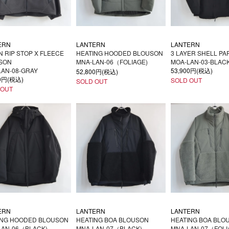
ERN
LANTERN
LANTERN
 RIP STOP X FLEECE
HEATING HOODED BLOUSON
3 LAYER SHELL PA
SON
MNA-LAN-06（FOLIAGE)
MOA-LAN-03-BLAC
LAN-08-GRAY
53,900円(税込)
52,800円(税込)
00円(税込)
SOLD OUT
SOLD OUT
 OUT
ERN
LANTERN
LANTERN
ING HOODED BLOUSON
HEATING BOA BLOUSON
HEATING BOA BLO
LAN-06（BLACK)
MNA-LAN-07（BLACK)
MNA-LAN-07（FOLI