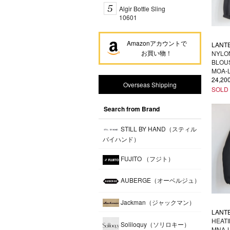
Algir Bottle Sling
10601
Amazonアカウントで
LANT
お買い物！
NYLON
BLOU
MOA-
24,2
Overseas Shipping
SOLD
Search from Brand
STILL BY HAND（スティル
バイハンド）
FUJITO （フジト）
AUBERGE（オーベルジュ）
Jackman（ジャックマン）
LANT
HEAT
Soliloquy（ソリロキー）
MNA-