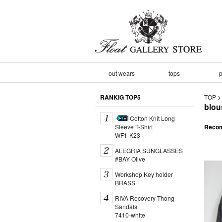
out wears
tops
p
RANKIG TOP5
TOP
blou
Cotton Knit Long
Sleeve T-Shirt
Recom
WF1-K23
ALEGRIA SUNGLASSES
#BAY Olive
Workshop Key holder
BRASS
RIVA Recovery Thong
Sandals
7410-white