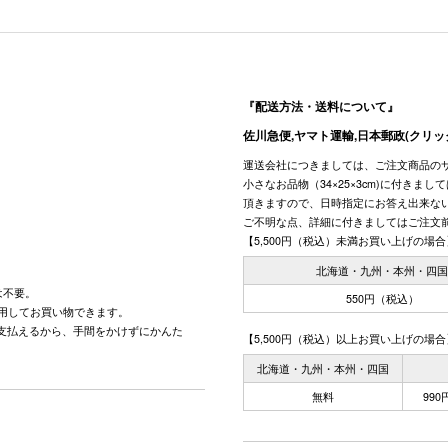
『配送方法・送料について』
佐川急便,ヤマト運輸,日本郵政(クリッ
運送会社につきましては、ご注文商品の
小さなお品物（34×25×3cm)に付きま
頂きますので、日時指定にお答え出来な
ご不明な点、詳細に付きましてはご注文
【5,500円（税込）未満お買い上げの場合
北海道・九州・本州・四
は不要。
550円（税込）
用してお買い物できます。
で支払えるから、手間をかけずにかんた
【5,500円（税込）以上お買い上げの場合
北海道・九州・本州・四国
無料
99