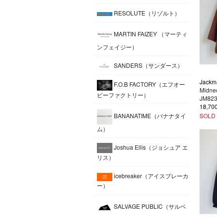
RESOLUTE（リゾルト）
MARTIN FAIZEY （マーティ
ンフェイジー）
SANDERS（サンダース）
Jackm
F.O.B FACTORY（エフオー
Midnec
ビーファクトリー）
JM82
18,7
SOLD
BANANATIME（バナナタイ
ム）
Joshua Ellis（ジョシュア エ
リス）
icebreaker（アイスブレーカ
ー）
SALVAGE PUBLIC（サルベ