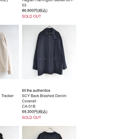
03
86,900円(税込)
SOLD OUT
tilt the authentics
 Tracker
SCY Back Brashed Denim
Coverall
CA-01B
69,300円(税込)
SOLD OUT