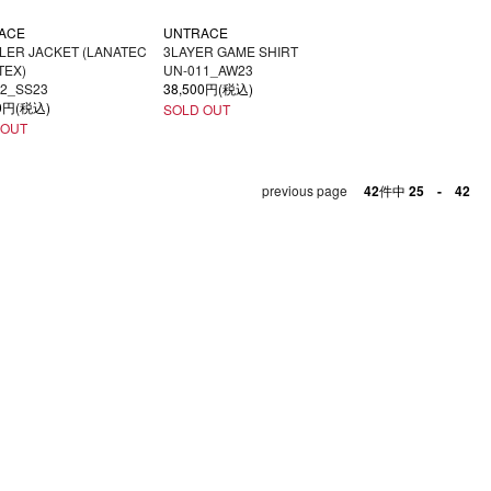
ACE
UNTRACE
LER JACKET (LANATEC
3LAYER GAME SHIRT
TEX)
UN-011_AW23
12_SS23
38,500円(税込)
00円(税込)
SOLD OUT
 OUT
previous page
42
件中
25 - 42