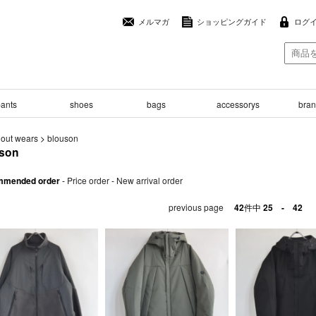
メルマガ
ショッピングガイド
ログ
ants
shoes
bags
accessorys
brand
>
out wears
>
blouson
son
mended order
-
Price order
-
New arrival order
previous page
42
件中
25 - 42