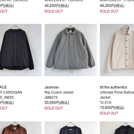
00円(税込)
46,200円(税込)
46,200円(税込)
 OUT
SOLD OUT
SOLD OUT
ACE
Jackman
tilt the authentics
ER CARDIGAN
Rip Coach Jacket
Ultimate Pima Ratine
05_AW23
JM8276
Jacket
00円(税込)
33,000円(税込)
TJ-01A
72,600円(税込)
 OUT
SOLD OUT
SOLD OUT