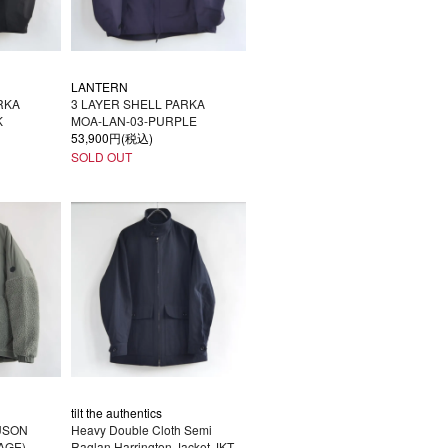
LANTERN
RKA
3 LAYER SHELL PARKA
K
MOA-LAN-03-PURPLE
53,900円(税込)
SOLD OUT
tilt the authentics
USON
Heavy Double Cloth Semi
AGE)
Raglan Harrington Jacket JKT-