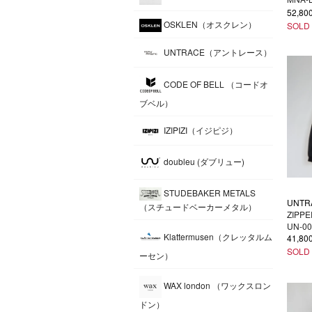
52,8
OSKLEN（オスクレン）
SOLD
UNTRACE（アントレース）
CODE OF BELL （コードオ
ブベル）
IZIPIZI（イジピジ）
doubleu (ダブリュー)
STUDEBAKER METALS
UNTR
（スチュードベーカーメタル）
ZIPP
UN-0
Klattermusen（クレッタルム
41,8
SOLD
ーセン）
WAX london （ワックスロン
ドン）