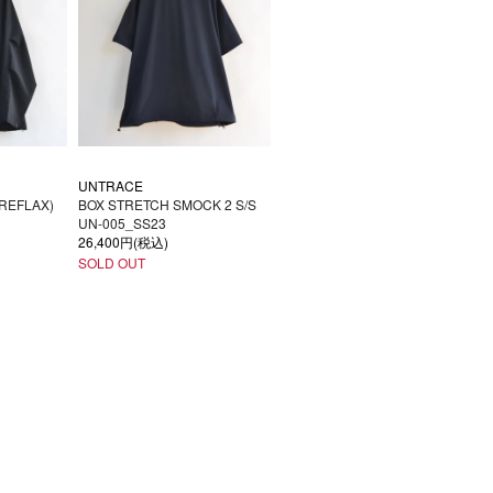
UNTRACE
REFLAX)
BOX STRETCH SMOCK 2 S/S
UN-005_SS23
26,400円(税込)
SOLD OUT