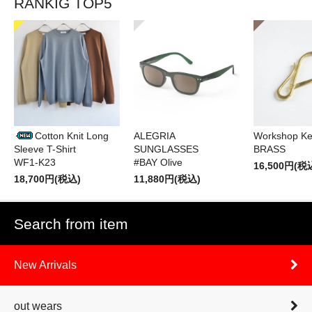
RANKIG TOP5
Cotton Knit Long
ALEGRIA
Workshop Ke
Sleeve T-Shirt
SUNGLASSES
BRASS
WF1-K23
#BAY Olive
16,500円(税
18,700円(税込)
11,880円(税込)
Search from item
New Arrivals
out wears