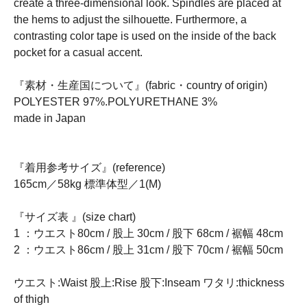
create a three-dimensional look. Spindles are placed at
the hems to adjust the silhouette. Furthermore, a
contrasting color tape is used on the inside of the back
pocket for a casual accent.
『素材・生産国について』(fabric・country of origin)
POLYESTER 97%.POLYURETHANE 3%
made in Japan
『着用参考サイズ』(reference)
165cm／58kg 標準体型／1(M)
『サイズ表 』(size chart)
1 ：ウエスト80cm / 股上 30cm / 股下 68cm / 裾幅 48cm
2 ：ウエスト86cm / 股上 31cm / 股下 70cm / 裾幅 50cm
ウエスト:Waist 股上:Rise 股下:Inseam ワタリ:thickness
of thigh