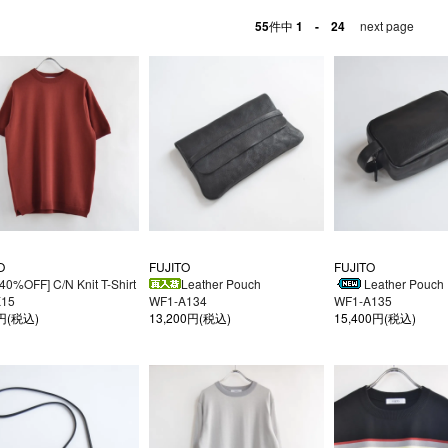
55
件中
1 - 24
next page
O
FUJITO
FUJITO
[40%OFF] C/N Knit T-Shirt
Leather Pouch
Leather Pouch
K15
WF1-A134
WF1-A135
0円(税込)
13,200円(税込)
15,400円(税込)