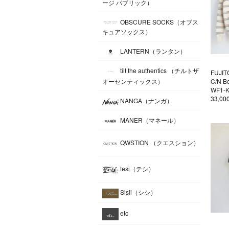
ージ パブリック）
OBSCURE SOCKS（オブス
キュアソックス）
LANTERN（ランタン）
tilt the authentics （チルトザ
FUJIT
C/N B
オーセンティックス）
WF1-
33,0
NANGA（ナンガ）
MANER（マネール）
QWSTION （クエスション）
tesi（テシ）
Sisii（シシ）
etc