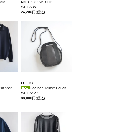
Polo
Knit Collar S/S Shirt
WF1-S36
24,200円(税込)
FUJITO
 Skipper
Leather Helmet Pouch
WF1-A127
33,000円(税込)