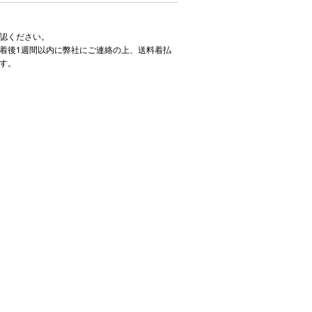
認ください。
着後1週間以内に弊社にご連絡の上、送料着払
す。