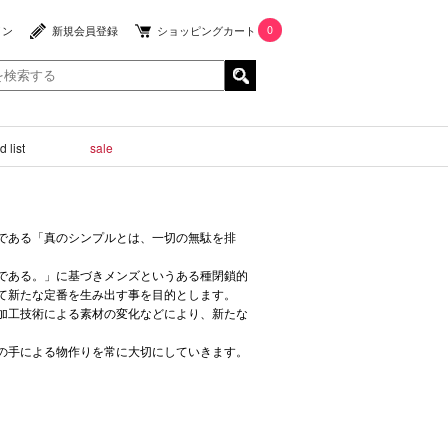
0
イン
新規会員登録
ショッピングカート
 list
sale
である「真のシンプルとは、一切の無駄を排
である。」に基づきメンズというある種閉鎖的
て新たな定番を生み出す事を目的とします。
加工技術による素材の変化などにより、新たな
の手による物作りを常に大切にしていきます。