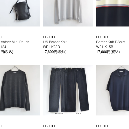
O
FUJITO
FUJITO
Leather Mini Pouch
L/S Border Knit
Border Knit T-Shirt
A124
WF1-K23B
WF1-K15B
00円(税込)
17,600円(税込)
17,600円(税込)
O
FUJITO
FUJITO