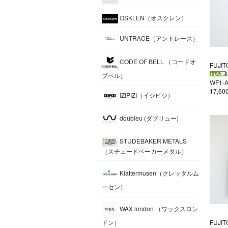
OSKLEN（オスクレン）
UNTRACE（アントレース）
CODE OF BELL （コードオ
FUJIT
ブベル）
WF1-
17,6
IZIPIZI（イジピジ）
doubleu (ダブリュー)
STUDEBAKER METALS
（スチュードベーカーメタル）
Klattermusen（クレッタルム
ーセン）
WAX london （ワックスロン
FUJIT
ドン）