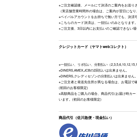
※ご注文確認後、メールにて決済のご案内をお送り
（実店舗営業時間外の場合は、ご案内が翌日になり
※ペイパルアカウントをお持ちで無い方でも、決済
※こちらのカード決済は、一括払いのみとなります
※ご注文後、3日以内にお支払いのご確認できない
クレジットカード（ヤマトwebコレクト）
※一括払い、リボ払い、分割払い（2,3,5,6,10,12,15
※DINERS,AMEX,JCBの2回払いは出来ません。
※DINERS,クレディセゾンの分割払いは出来ません
※ご注文者と発送先住所が異なる場合は、お電話で
(初回のお客様限定)
※高額商品をご購入の場合、商品代引(お届け時カー
います。(初回のお客様限定)
商品代引（佐川急便・現金払い）