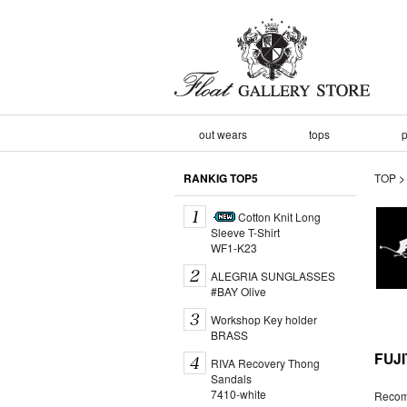
out wears
tops
p
RANKIG TOP5
TOP
Cotton Knit Long
Sleeve T-Shirt
WF1-K23
ALEGRIA SUNGLASSES
#BAY Olive
Workshop Key holder
BRASS
FUJ
RIVA Recovery Thong
Sandals
7410-white
Recom