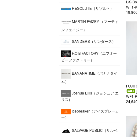
L/S Bo
WF1-
RESOLUTE（リゾルト）
19,8
MARTIN FAIZEY （マーティ
ンフェイジー）
SANDERS（サンダース）
F.O.B FACTORY（エフオー
ビーファクトリー）
BANANATIME（バナナタイ
ム）
FUJIT
Joshua Ellis（ジョシュア エ
WF1-
リス）
24,6
icebreaker（アイスブレーカ
ー）
SALVAGE PUBLIC（サルベ