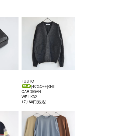
FUJITO
[40%OFF]KNIT
CARDIGAN
WF1-K32
17,160円(税込)