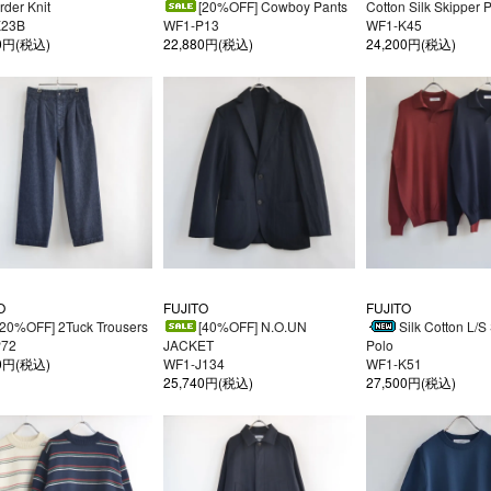
rder Knit
[20%OFF] Cowboy Pants
Cotton Silk Skipper 
K23B
WF1-P13
WF1-K45
00円(税込)
22,880円(税込)
24,200円(税込)
O
FUJITO
FUJITO
[20%OFF] 2Tuck Trousers
[40%OFF] N.O.UN
Silk Cotton L/S
P72
JACKET
Polo
40円(税込)
WF1-J134
WF1-K51
25,740円(税込)
27,500円(税込)