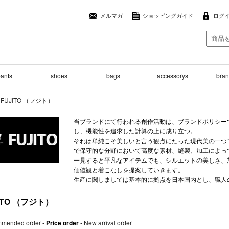
メルマガ
ショッピングガイド
ログ
ants
shoes
bags
accessorys
brand
>
FUJITO （フジト）
当ブランドにて行われる創作活動は、ブランドポリシー
し、機能性を追求した計算の上に成り立つ。
それは単純こそ美しいと言う観点にたった現代美の一つ
で保守的な分野において高度な素材、縫製、加工によっ
一見すると平凡なアイテムでも、シルエットの美しさ、
価値観と着こなしを提案していきます。
生産に関しましては基本的に拠点を日本国内とし、職人
ITO （フジト）
mended order
-
Price order
-
New arrival order