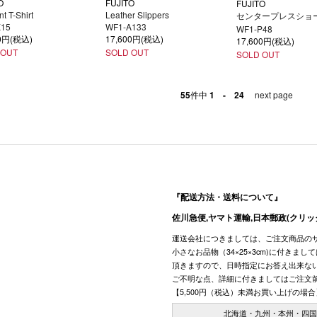
O
FUJITO
FUJITO
nt T-Shirt
Leather Slippers
センタープレスショ
K15
WF1-A133
WF1-P48
00円(税込)
17,600円(税込)
17,600円(税込)
 OUT
SOLD OUT
SOLD OUT
55
件中
1 - 24
next page
『配送方法・送料について』
佐川急便,ヤマト運輸,日本郵政(クリッ
運送会社につきましては、ご注文商品の
小さなお品物（34×25×3cm)に付きま
頂きますので、日時指定にお答え出来な
ご不明な点、詳細に付きましてはご注文
【5,500円（税込）未満お買い上げの場合
北海道・九州・本州・四