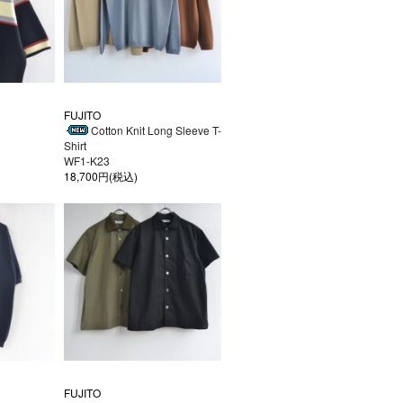
FUJITO
Cotton Knit Long Sleeve T-
Shirt
WF1-K23
18,700円(税込)
FUJITO