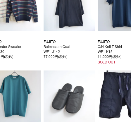
O
FUJITO
FUJITO
order Sweater
Balmacaan Coat
C/N Knit T-Shirt
K30
WF1-J142
WF1-K15
00円(税込)
77,000円(税込)
11,000円(税込)
SOLD OUT